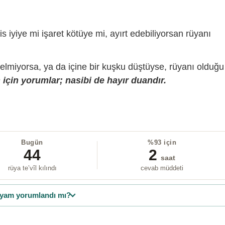
is iyiye mi işaret kötüye mi, ayırt edebiliyorsan rüyanı
gelmiyorsa, ya da içine bir kuşku düştüyse, rüyanı olduğu
için yorumlar; nasibi de hayır duandır.
Bugün
%93 için
44
2
saat
rüya te’vîl kılındı
cevab müddeti
yam yorumlandı mı?