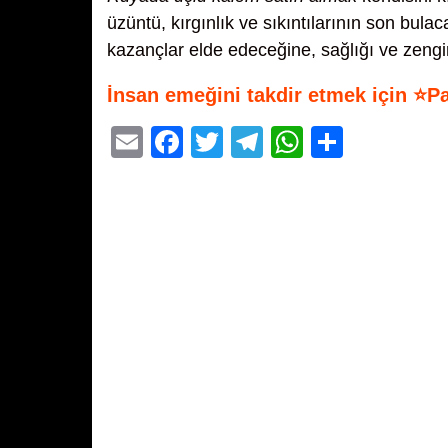
üzüntü, kırgınlık ve sıkıntılarının son bul
kazançlar elde edeceğine, sağlığı ve zengi
İnsan emeğini takdir etmek için ⭐P
E
F
T
T
W
S
m
a
wi
el
h
h
ail
c
tt
e
at
ar
e
er
gr
s
e
b
a
A
o
m
p
o
p
k