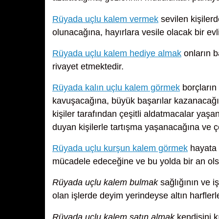
Rüyada uçlu kalem vermek
sevilen kişiler
olunacağına, hayırlara vesile olacak bir evl
Rüyada uçlu kalem hediye almak
onların b
rivayet etmektedir.
Rüyada kalın uçlu kalem görmek
borçların
kavuşacağına, büyük başarılar kazanacağın
kişiler tarafından çeşitli aldatmacalar yaş
duyan kişilerle tartışma yaşanacağına ve ç
Rüyada uçlu kurşun kalem görmek
hayata k
mücadele edeceğine ve bu yolda bir an ols
Rüyada uçlu kalem bulmak
sağlığının ve iş
olan işlerde deyim yerindeyse altın harflerl
Rüyada uçlu kalem satın almak
kendisini k