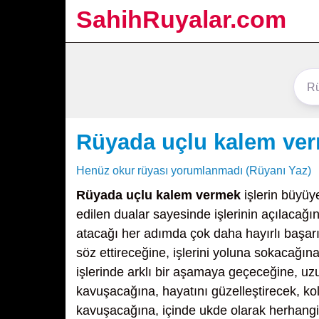
SahihRuyalar.com
Rüyada uçlu kalem ve
Henüz okur rüyası yorumlanmadı (Rüyanı Yaz)
Rüyada uçlu kalem vermek
işlerin büyüy
edilen dualar sayesinde işlerinin açılacağı
atacağı her adımda çok daha hayırlı başarı
söz ettireceğine, işlerini yoluna sokacağı
işlerinde arklı bir aşamaya geçeceğine, uz
kavuşacağına, hayatını güzelleştirecek, kola
kavuşacağına, içinde ukde olarak herhang