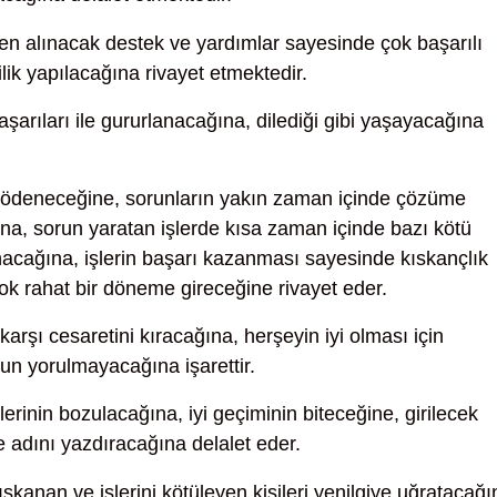
den alınacak destek ve yardımlar sayesinde çok başarılı
ilik yapılacağına rivayet etmektedir.
aşarıları ile gururlanacağına, dilediği gibi yaşayacağına
 ödeneceğine, sorunların yakın zaman içinde çözüme
a, sorun yaratan işlerde kısa zaman içinde bazı kötü
anacağına, işlerin başarı kazanması sayesinde kıskançlık
ok rahat bir döneme gireceğine rivayet eder.
arşı cesaretini kıracağına, herşeyin iyi olması için
un yorulmayacağına işarettir.
lerinin bozulacağına, iyi geçiminin biteceğine, girilecek
e adını yazdıracağına delalet eder.
ıskanan ve işlerini kötüleyen kişileri yenilgiye uğratacağı