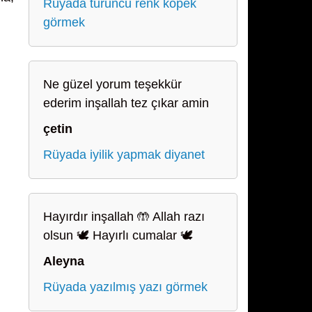
Rüyada turuncu renk köpek
görmek
Ne güzel yorum teşekkür
ederim inşallah tez çıkar amin
çetin
Rüyada iyilik yapmak diyanet
Hayırdır inşallah 🤲 Allah razı
olsun 🕊️ Hayırlı cumalar 🕊️
Aleyna
Rüyada yazılmış yazı görmek