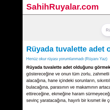
SahihRuyalar.com
Rüyada tuvalette adet
Henüz okur rüyası yorumlanmadı (Rüyanı Yaz)
Rüyada tuvalette adet olduğunu görme
göstereceğine ve onun tüm zorlu, zahmetli
alacağına, hane içindeki sorunların, sıkıntıl
bulacağına, parasının ve makamının artaca
ettireceğine, ekmeğine haram sürmeyeceği
sevinç yaratacağına, hayırlı bir kısmet ile ç