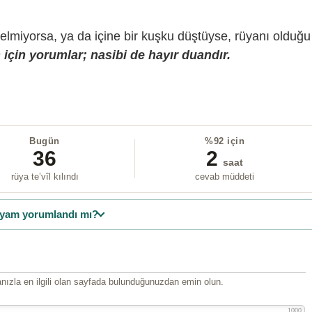
gelmiyorsa, ya da içine bir kuşku düştüyse, rüyanı olduğu
için yorumlar; nasibi de hayır duandır.
Bugün
%92 için
36
2
saat
rüya te’vîl kılındı
cevab müddeti
yam yorumlandı mı?
ızla en ilgili olan sayfada bulunduğunuzdan emin olun.
1000