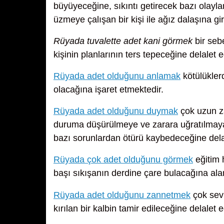
büyüyeceğine, sıkıntı getirecek bazı olaylar
üzmeye çalışan bir kişi ile ağız dalaşına gi
Rüyada tuvalette adet kani görmek
bir seb
kişinin planlarının ters tepeceğine delalet e
Rüyada adet olduğunu anlamak
kötülükler
olacağına işaret etmektedir.
Rüyada adet olduğunu duymak
çok uzun za
duruma düşürülmeye ve zarara uğratılmaya 
bazı sorunlardan ötürü kaybedeceğine dela
Rüyada çok adet olduğunu görmek
eğitim 
başı sıkışanın derdine çare bulacağına ala
Rüyada adet olduğunu zannetmek
çok sevi
kırılan bir kalbin tamir edileceğine delalet e