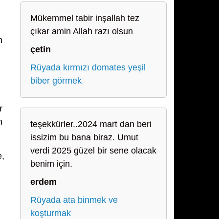
Mükemmel tabir inşallah tez
çıkar amin Allah razı olsun
n
çetin
Rüyada kırmızı domates yeşil
biber görmek
r
n
teşekkürler..2024 mart dan beri
issizim bu bana biraz. Umut
verdi 2025 güzel bir sene olacak
e,
benim için.
erdem
Rüyada ata binmek ve
koşturmak