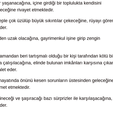
 yaşanacağına, içine girdiği bir toplulukta kendisini
receğine rivayet etmektedir.
eple çok üzülüp büyük sıkıntılar çekeceğine, rüyayı göre
der.
den uzak olacağına, gayrimenkul işine girip zengin
mandan beri tartışmalı olduğu bir kişi tarafından kötü bi
çalışılacağına, elinde bulunan imkânları karşısına çıka
let eder.
hayatında önünü kesen sorunların üstesinden geleceğin
met etmektedir.
neceği ve şaşıracağı bazı sürprizler ile karşılaşacağına,
der.