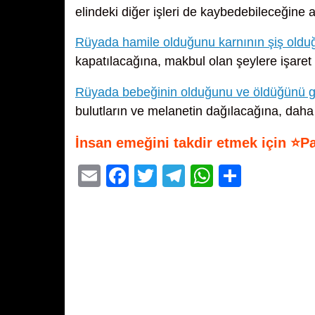
elindeki diğer işleri de kaybedebileceğine 
Rüyada hamile olduğunu karnının şiş old
kapatılacağına, makbul olan şeylere işaret
Rüyada bebeğinin olduğunu ve öldüğünü 
bulutların ve melanetin dağılacağına, daha s
İnsan emeğini takdir etmek için ⭐P
E
F
T
T
W
S
m
a
wi
el
h
h
ail
c
tt
e
at
ar
e
er
gr
s
e
b
a
A
o
m
p
o
p