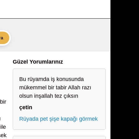
ra
Güzel Yorumlarınız
Bu rüyamda iş konusunda
mükemmel bir tabir Allah razı
olsun inşallah tez çıksın
bir
çetin
ü
Rüyada pet şişe kapağı görmek
ile
sek