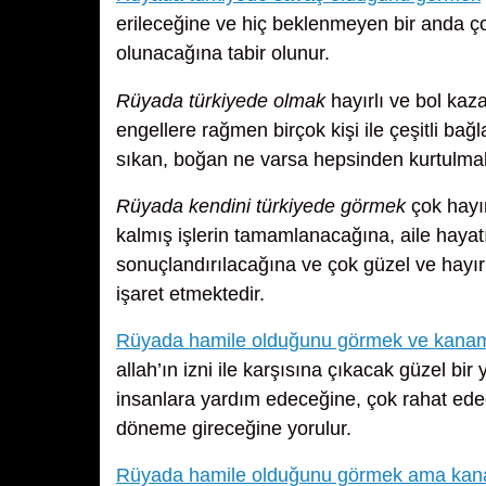
erileceğine ve hiç beklenmeyen bir anda çok
olunacağına tabir olunur.
Rüyada türkiyede olmak
hayırlı ve bol kaza
engellere rağmen birçok kişi ile çeşitli bağl
sıkan, boğan ne varsa hepsinden kurtulmak
Rüyada kendini türkiyede görmek
çok hayır
kalmış işlerin tamamlanacağına, aile hayatı
sonuçlandırılacağına ve çok güzel ve hayırl
işaret etmektedir.
Rüyada hamile olduğunu görmek ve kana
allah’ın izni ile karşısına çıkacak güzel b
insanlara yardım edeceğine, çok rahat edec
döneme gireceğine yorulur.
Rüyada hamile olduğunu görmek ama kan