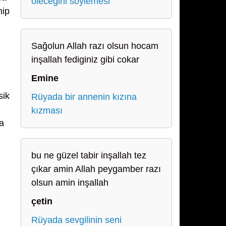
öleceğini söylemesi
hip
Sağolun Allah razı olsun hocam
inşallah fediginiz gibi cokar
Emine
sik
Rüyada bir annenin kızına
kızması
na
bu ne güzel tabir inşallah tez
çıkar amin Allah peygamber razı
olsun amin inşallah
çetin
Rüyada sevgilinin seni