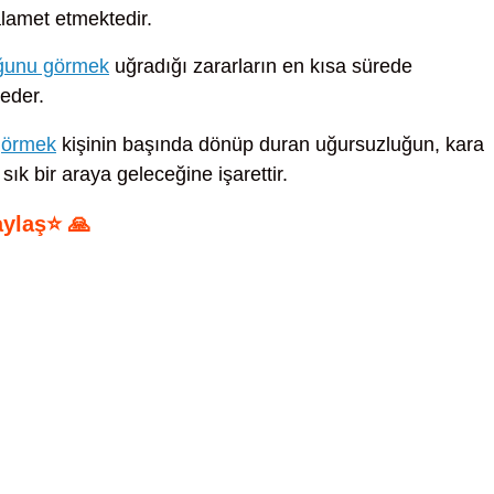
alamet etmektedir.
uğunu görmek
uğradığı zararların en kısa sürede
 eder.
görmek
kişinin başında dönüp duran uğursuzluğun, kara
ık bir araya geleceğine işarettir.
aylaş⭐ 🙏