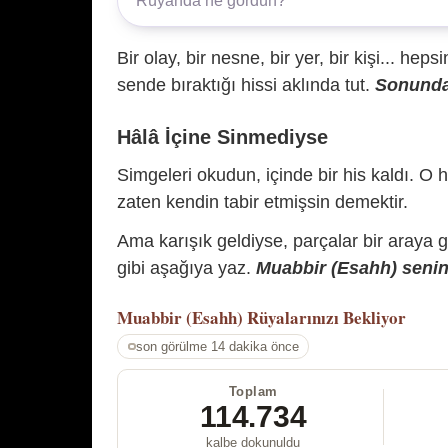
Bir olay, bir nesne, bir yer, bir kişi... hep
sende bıraktığı hissi aklında tut.
Sonunda 
Hâlâ İçine Sinmediyse
Simgeleri okudun, içinde bir his kaldı. O h
zaten kendin tabir etmişsin demektir.
Ama karışık geldiyse, parçalar bir araya 
gibi aşağıya yaz.
Muabbir (Esahh) senin 
Muabbir (Esahh)
Rüyalarınızı Bekliyor
son görülme 14 dakika önce
Toplam
114.734
kalbe dokunuldu