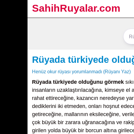
SahihRuyalar.com
Rüyada türkiyede old
Henüz okur rüyası yorumlanmadı (Rüyanı Yaz)
Rüyada türkiyede olduğunu görmek
sıkı
insanların uzaklaştırılacağına, kimseye el
rahat ettireceğine, kazancın neredeyse yar
dediklerini iki etmeden, onları hoşnut edece
getireceğine, mallarının eksileceğine, ver
çok büyük bir zarara uğranacağına ve rakipl
girilen yolda büyük bir borcun altına girile