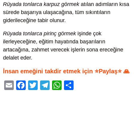
Rüyada tonlarca karpuz görmek
atılan adımların kısa
sürede başarıya ulaşacağına, tüm sıkıntıların
giderileceğine tabir olunur.
Rüyada tonlarca pirinç görmek
işinde çok
ilerleyeceğine, eğitim hayatında başarıların
artacağına, zahmet verecek işlerin sona ereceğine
delalet eder.
İnsan emeğini takdir etmek için ⭐Paylaş⭐ 🙏
E
F
T
T
W
S
m
a
wi
el
h
h
ail
c
tt
e
at
ar
e
er
gr
s
e
b
a
A
o
m
p