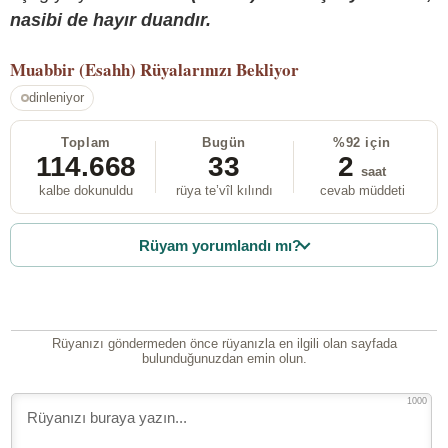
nasibi de hayır duandır.
Muabbir (Esahh)
Rüyalarınızı Bekliyor
dinleniyor
Toplam
Bugün
%92 için
114.668
33
2
saat
kalbe dokunuldu
rüya te’vîl kılındı
cevab müddeti
Rüyam yorumlandı mı?
Rüyanızı göndermeden önce rüyanızla en ilgili olan sayfada
bulunduğunuzdan emin olun.
1000