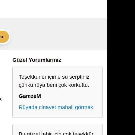
ra
Güzel Yorumlarınız
Teşekkürler içime su serptiniz
çünkü rüya beni çok korkuttu.
GamzeM
k
Rüyada cinayet mahali görmek
Bu güzel tabir için çok teşekkür