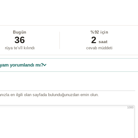
Bugün
%92 için
36
2
saat
rüya te’vîl kılındı
cevab müddeti
yam yorumlandı mı?
ızla en ilgili olan sayfada bulunduğunuzdan emin olun.
1000