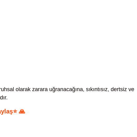
hsal olarak zarara uğranacağına, sıkıntısız, dertsiz ve
dır.
aylaş⭐ 🙏