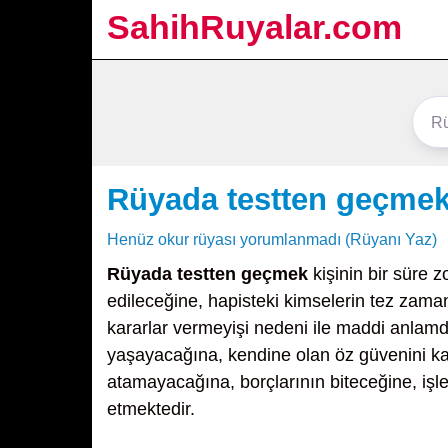
SahihRuyalar.com
Rüyada testten geçme
Henüz okur rüyası yorumlanmadı (Rüyanı Yaz)
Rüyada testten geçmek
kişinin bir süre 
edileceğine, hapisteki kimselerin tez zama
kararlar vermeyişi nedeni ile maddi anlamd
yaşayacağına, kendine olan öz güvenini k
atamayacağına, borçlarının biteceğine, işle
etmektedir.