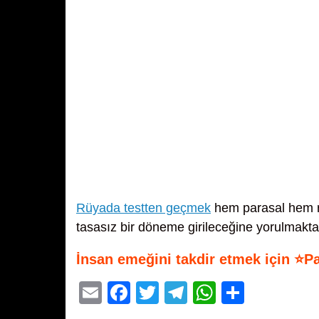
Rüyada testten geçmek
hem parasal hem ru
tasasız bir döneme girileceğine yorulmakta
İnsan emeğini takdir etmek için ⭐P
E
F
T
T
W
S
m
a
wi
el
h
h