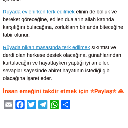
Rüyada evlenirken terk edilmek
elinin de bolluk ve
bereket göreceğine, edilen duaların allah katında
karşılığını bulacağına, zorlukların bir anda biteceğine
tabir olunur.
Rüyada nikah masasında terk edilmek
sıkıntısı ve
derdi olan herkese destek olacağına, günahlarından
kurtulacağın ve hayattayken yaptığı iyi ameller,
sevaplar sayesinde ahiret hayatının istediği gibi
olacağına işaret eder.
İnsan emeğini takdir etmek için ⭐Paylaş⭐ 🙏
E
F
T
T
W
S
m
a
wi
el
h
h
ail
c
tt
e
at
ar