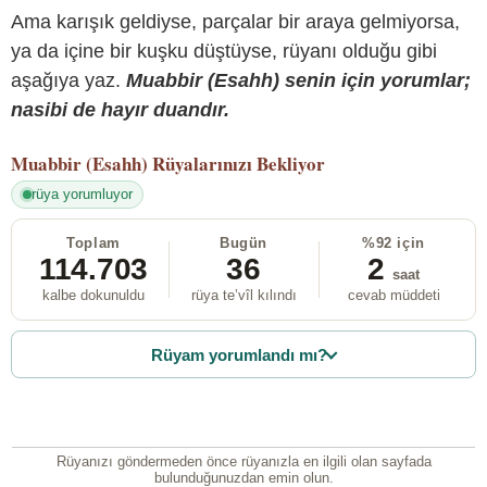
Ama karışık geldiyse, parçalar bir araya gelmiyorsa,
ya da içine bir kuşku düştüyse, rüyanı olduğu gibi
aşağıya yaz.
Muabbir (Esahh) senin için yorumlar;
nasibi de hayır duandır.
Muabbir (Esahh)
Rüyalarınızı Bekliyor
rüya yorumluyor
Toplam
Bugün
%92 için
114.703
36
2
saat
kalbe dokunuldu
rüya te’vîl kılındı
cevab müddeti
Rüyam yorumlandı mı?
Rüyanızı göndermeden önce rüyanızla en ilgili olan sayfada
bulunduğunuzdan emin olun.