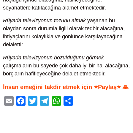
seyahatlere katılacağına alamet etmektedir.
Rüyada televizyonun tozunu almak
yaşanan bu
olaydan sonra durumla ilgili olarak tedbir alacağına,
ihtiyaçlarını kolaylıkla ve gönlünce karşılayacağına
delalettir.
Rüyada televizyonun bozulduğunu görmek
çalışmaların bu sayede çok daha iyi bir hal alacağına,
borçların hafifleyeceğine delalet etmektedir.
İnsan emeğini takdir etmek için ⭐Paylaş⭐ 🙏
E
F
T
T
W
S
m
a
wi
el
h
h
ail
c
tt
e
at
ar
e
er
gr
s
e