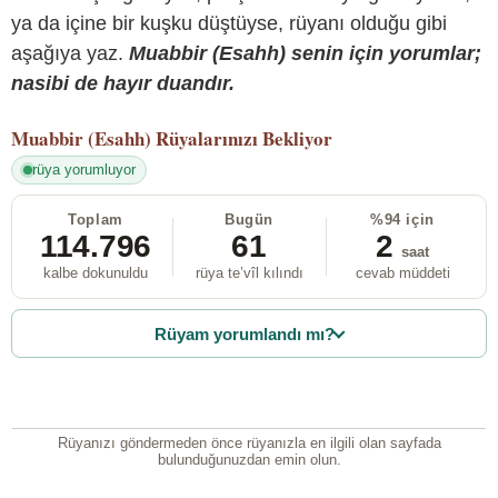
ya da içine bir kuşku düştüyse, rüyanı olduğu gibi
aşağıya yaz.
Muabbir (Esahh) senin için yorumlar;
nasibi de hayır duandır.
Muabbir (Esahh)
Rüyalarınızı Bekliyor
rüya yorumluyor
Toplam
Bugün
%94 için
114.796
61
2
saat
kalbe dokunuldu
rüya te’vîl kılındı
cevab müddeti
Rüyam yorumlandı mı?
Rüyanızı göndermeden önce rüyanızla en ilgili olan sayfada
bulunduğunuzdan emin olun.