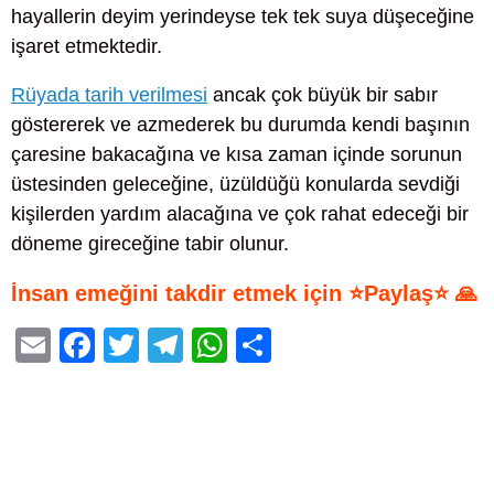
hayallerin deyim yerindeyse tek tek suya düşeceğine
işaret etmektedir.
Rüyada tarih verilmesi
ancak çok büyük bir sabır
göstererek ve azmederek bu durumda kendi başının
çaresine bakacağına ve kısa zaman içinde sorunun
üstesinden geleceğine, üzüldüğü konularda sevdiği
kişilerden yardım alacağına ve çok rahat edeceği bir
döneme gireceğine tabir olunur.
İnsan emeğini takdir etmek için ⭐Paylaş⭐ 🙏
E
F
T
T
W
S
m
a
wi
el
h
h
ail
c
tt
e
at
ar
e
er
gr
s
e
b
a
A