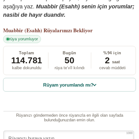
aşağıya yaz.
Muabbir (Esahh) senin için yorumlar;
nasibi de hayır duandır.
Muabbir (Esahh)
Rüyalarınızı Bekliyor
rüya yorumluyor
Toplam
Bugün
%94 için
114.781
50
2
saat
kalbe dokunuldu
rüya te’vîl kılındı
cevab müddeti
Rüyam yorumlandı mı?
Rüyanızı göndermeden önce rüyanızla en ilgili olan sayfada
bulunduğunuzdan emin olun.
1000