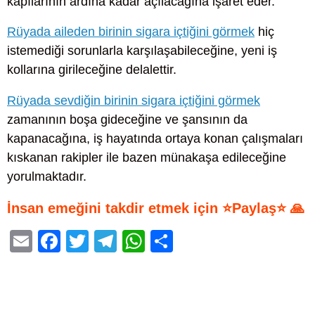
kapılarının ardına kadar açılacağına işaret eder.
Rüyada aileden birinin sigara içtiğini görmek
hiç
istemediği sorunlarla karşılaşabileceğine, yeni iş
kollarına girileceğine delalettir.
Rüyada sevdiğin birinin sigara içtiğini görmek
zamanının boşa gideceğine ve şansının da
kapanacağına, iş hayatında ortaya konan çalışmaları
kıskanan rakipler ile bazen münakaşa edileceğine
yorulmaktadır.
İnsan emeğini takdir etmek için ⭐Paylaş⭐ 🙏
E
F
T
T
W
S
m
a
wi
el
h
h
ail
c
tt
e
at
ar
e
er
gr
s
e