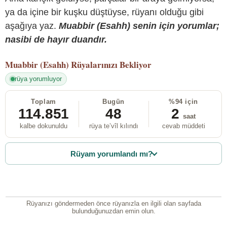
ya da içine bir kuşku düştüyse, rüyanı olduğu gibi
aşağıya yaz.
Muabbir (Esahh) senin için yorumlar;
nasibi de hayır duandır.
Muabbir (Esahh)
Rüyalarınızı Bekliyor
rüya yorumluyor
Toplam
Bugün
%94 için
114.851
48
2
saat
kalbe dokunuldu
rüya te’vîl kılındı
cevab müddeti
Rüyam yorumlandı mı?
Rüyanızı göndermeden önce rüyanızla en ilgili olan sayfada
bulunduğunuzdan emin olun.