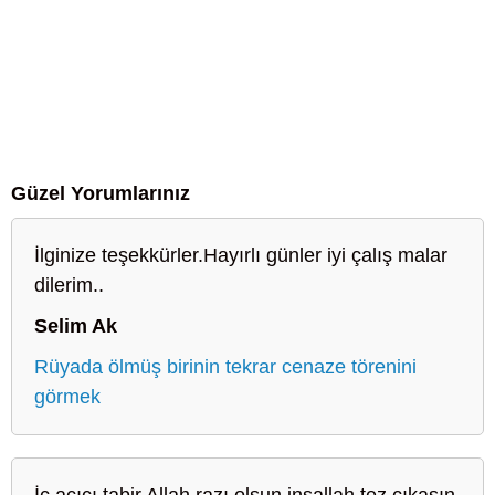
Güzel Yorumlarınız
İlginize teşekkürler.Hayırlı günler iyi çalış malar
dilerim..
Selim Ak
Rüyada ölmüş birinin tekrar cenaze törenini
görmek
İç açıcı tabir Allah razı olsun inşallah tez çıkasın