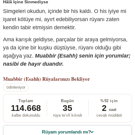
Hâlâ İçine Sinmediyse
Simgeleri okudun, içinde bir his kaldı. O his iyiye mi
işaret kötüye mi, ayırt edebiliyorsan rüyanı zaten
kendin tabir etmişsin demektir.
Ama karışık geldiyse, parçalar bir araya gelmiyorsa,
ya da içine bir kuşku düştüyse, rüyanı olduğu gibi
aşağıya yaz.
Muabbir (Esahh) senin için yorumlar;
nasibi de hayır duandır.
Muabbir (Esahh)
Rüyalarınızı Bekliyor
dinleniyor
Toplam
Bugün
%92 için
114.668
35
2
saat
kalbe dokunuldu
rüya te’vîl kılındı
cevab müddeti
Rüyam yorumlandı mı?