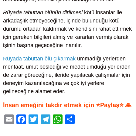
Rüyada tabuttan ölünün dirilmesi
kötü insanlar ile
arkadaşlık etmeyeceğine, içinde bulunduğu kötü
durumu ortadan kaldırmak ve kendisini rahat ettirmek
için gereken bilgileri almış ve kararları vermiş olarak
işinin başına geçeceğine inanılır.
Rüyada tabuttan ölü çıkarmak
ummadığı yerlerden
menfaat, umut beslediği ve medet umduğu yerlerden
de zarar göreceğine, ileride yapılacak çalışmalar için
deneyim kazanılacağına ve çok iyi yerlere
gelineceğine alamet eder.
İnsan emeğini takdir etmek için ⭐Paylaş⭐ 🙏
E
F
T
T
W
S
m
a
wi
el
h
h