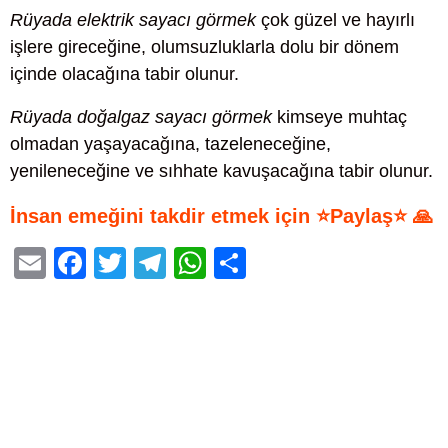
Rüyada elektrik sayacı görmek
çok güzel ve hayırlı
işlere gireceğine, olumsuzluklarla dolu bir dönem
içinde olacağına tabir olunur.
Rüyada doğalgaz sayacı görmek
kimseye muhtaç
olmadan yaşayacağına, tazeleneceğine,
yenileneceğine ve sıhhate kavuşacağına tabir olunur.
İnsan emeğini takdir etmek için ⭐Paylaş⭐ 🙏
E
F
T
T
W
S
m
a
wi
el
h
h
ail
c
tt
e
at
ar
e
er
gr
s
e
b
a
A
o
m
p