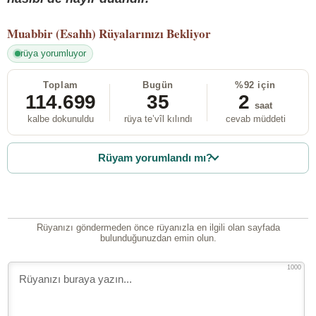
Muabbir (Esahh)
Rüyalarınızı Bekliyor
rüya yorumluyor
Toplam
Bugün
%92 için
114.699
35
2
saat
kalbe dokunuldu
rüya te’vîl kılındı
cevab müddeti
Rüyam yorumlandı mı?
Rüyanızı göndermeden önce rüyanızla en ilgili olan sayfada
bulunduğunuzdan emin olun.
1000