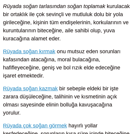
Rüyada soğan tarlasından soğan toplamak
kurulacak
bir ortaklık ile çok sevinçli ve mutluluk dolu bir yola
girileceğine, kişinin tüm endişelerinin, korkularının ve
kuruntularının biteceğine, aile sahibi olup, yuva
kuracağına alamet eder.
Rüyada soğan kırmak
onu mutsuz eden sorunları
kafasından atacağına, moral bulacağına,
hafifleyeceğine, geniş ve bol rızık elde edeceğine
işaret etmektedir.
Rüyada soğan kazmak
bir sebeple eldeki bir işte
zarara düşüleceğine, talihinin ve kısmetinin açık
olması sayesinde elinin bolluğa kavuşacağına
yorulur.
Rüyada çok soğan görmek
hayırlı yollar
keşfedeceğine, sorunların kısa süre içinde biteceğine