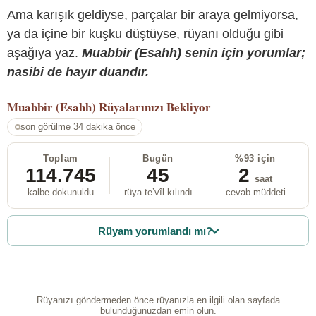
Ama karışık geldiyse, parçalar bir araya gelmiyorsa,
ya da içine bir kuşku düştüyse, rüyanı olduğu gibi
aşağıya yaz.
Muabbir (Esahh) senin için yorumlar;
nasibi de hayır duandır.
Muabbir (Esahh)
Rüyalarınızı Bekliyor
son görülme 34 dakika önce
Toplam
Bugün
%93 için
114.745
45
2
saat
kalbe dokunuldu
rüya te’vîl kılındı
cevab müddeti
Rüyam yorumlandı mı?
Rüyanızı göndermeden önce rüyanızla en ilgili olan sayfada
bulunduğunuzdan emin olun.