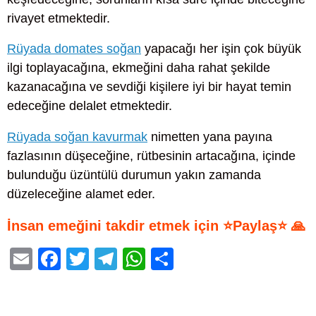
rivayet etmektedir.
Rüyada domates soğan
yapacağı her işin çok büyük
ilgi toplayacağına, ekmeğini daha rahat şekilde
kazanacağına ve sevdiği kişilere iyi bir hayat temin
edeceğine delalet etmektedir.
Rüyada soğan kavurmak
nimetten yana payına
fazlasının düşeceğine, rütbesinin artacağına, içinde
bulunduğu üzüntülü durumun yakın zamanda
düzeleceğine alamet eder.
İnsan emeğini takdir etmek için ⭐Paylaş⭐ 🙏
E
F
T
T
W
S
m
a
wi
el
h
h
ail
c
tt
e
at
ar