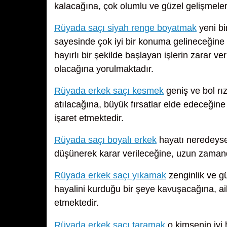
kalacağına, çok olumlu ve güzel gelişmeler
Rüyada saçı siyah renge boyatmak
yeni bir
sayesinde çok iyi bir konuma gelineceğine v
hayırlı bir şekilde başlayan işlerin zarar v
olacağına yorulmaktadır.
Rüyada erkek saçı kesmek
geniş ve bol rı
atılacağına, büyük fırsatlar elde edeceği
işaret etmektedir.
Rüyada saçı boyalı erkek
hayatı neredeyse
düşünerek karar verileceğine, uzun zaman
Rüyada erkek saçı yıkamak
zenginlik ve g
hayalini kurduğu bir şeye kavuşacağına, ail
etmektedir.
Rüyada erkek saçı taramak
o kimsenin iyi 