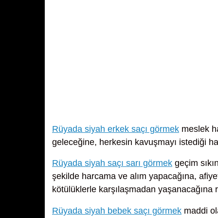
Rüyada siyah erkek saçı görmek
meslek ha
geleceğine, herkesin kavuşmayı istediği ha
Rüyada siyah saçı sarı görmek
geçim sıkın
şekilde harcama ve alım yapacağına, afiye
kötülüklerle karşılaşmadan yaşanacağına r
Rüyada siyah bebek saçı görmek
maddi ola