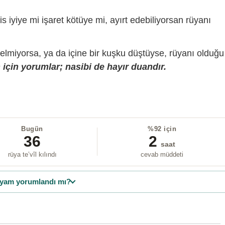
is iyiye mi işaret kötüye mi, ayırt edebiliyorsan rüyanı
gelmiyorsa, ya da içine bir kuşku düştüyse, rüyanı olduğu
için yorumlar; nasibi de hayır duandır.
Bugün
%92 için
36
2
saat
rüya te’vîl kılındı
cevab müddeti
yam yorumlandı mı?