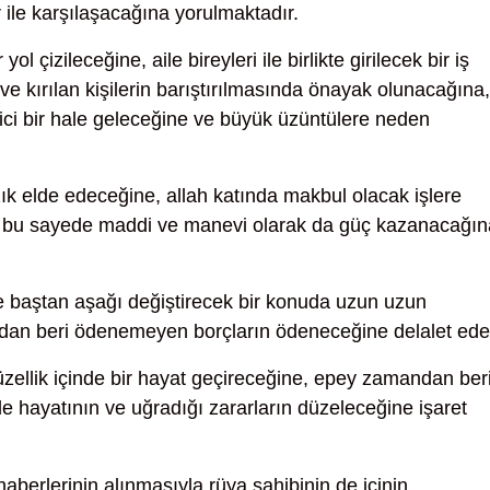
 ile karşılaşacağına yorulmaktadır.
 yol çizileceğine, aile bireyleri ile birlikte girilecek bir iş
e kırılan kişilerin barıştırılmasında önayak olunacağına,
erici bir hale geleceğine ve büyük üzüntülere neden
zık elde edeceğine, allah katında makbul olacak işlere
ne bu sayede maddi ve manevi olarak da güç kazanacağın
 baştan aşağı değiştirecek bir konuda uzun uzun
dan beri ödenemeyen borçların ödeneceğine delalet ede
üzellik içinde bir hayat geçireceğine, epey zamandan ber
e hayatının ve uğradığı zararların düzeleceğine işaret
haberlerinin alınmasıyla rüya sahibinin de içinin