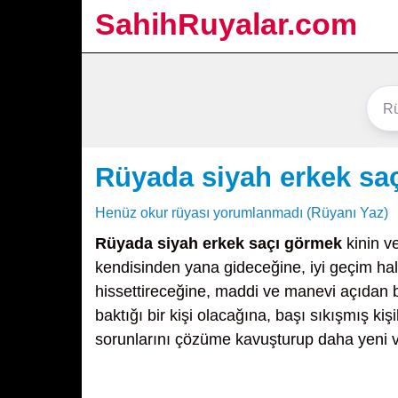
SahihRuyalar.com
Rüyada siyah erkek sa
Henüz okur rüyası yorumlanmadı (Rüyanı Yaz)
Rüyada siyah erkek saçı görmek
kinin v
kendisinden yana gideceğine, iyi geçim hal
hissettireceğine, maddi ve manevi açıdan 
baktığı bir kişi olacağına, başı sıkışmış k
sorunlarını çözüme kavuşturup daha yeni ve 