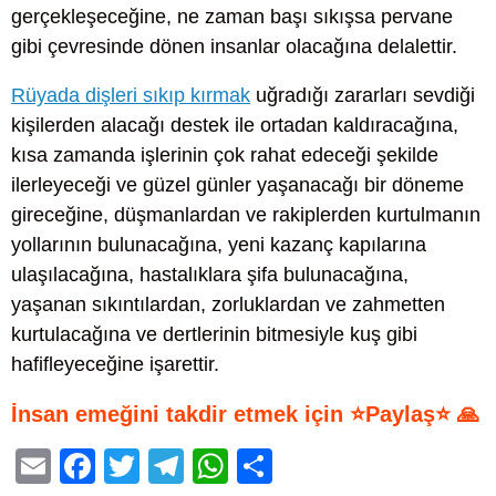
gerçekleşeceğine, ne zaman başı sıkışsa pervane
gibi çevresinde dönen insanlar olacağına delalettir.
Rüyada dişleri sıkıp kırmak
uğradığı zararları sevdiği
kişilerden alacağı destek ile ortadan kaldıracağına,
kısa zamanda işlerinin çok rahat edeceği şekilde
ilerleyeceği ve güzel günler yaşanacağı bir döneme
gireceğine, düşmanlardan ve rakiplerden kurtulmanın
yollarının bulunacağına, yeni kazanç kapılarına
ulaşılacağına, hastalıklara şifa bulunacağına,
yaşanan sıkıntılardan, zorluklardan ve zahmetten
kurtulacağına ve dertlerinin bitmesiyle kuş gibi
hafifleyeceğine işarettir.
İnsan emeğini takdir etmek için ⭐Paylaş⭐ 🙏
E
F
T
T
W
S