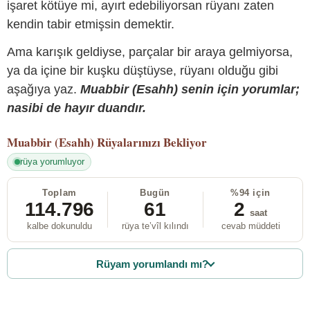
işaret kötüye mi, ayırt edebiliyorsan rüyanı zaten
kendin tabir etmişsin demektir.
Ama karışık geldiyse, parçalar bir araya gelmiyorsa,
ya da içine bir kuşku düştüyse, rüyanı olduğu gibi
aşağıya yaz.
Muabbir (Esahh) senin için yorumlar;
nasibi de hayır duandır.
Muabbir (Esahh)
Rüyalarınızı Bekliyor
rüya yorumluyor
Toplam
Bugün
%94 için
114.796
61
2
saat
kalbe dokunuldu
rüya te’vîl kılındı
cevab müddeti
Rüyam yorumlandı mı?