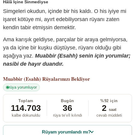
Hâlâ İçine Sinmediyse
Simgeleri okudun, içinde bir his kaldı. O his iyiye mi
işaret kötüye mi, ayırt edebiliyorsan rüyanı zaten
kendin tabir etmişsin demektir.
Ama karışık geldiyse, parçalar bir araya gelmiyorsa,
ya da içine bir kuşku düştüyse, rüyanı olduğu gibi
aşağıya yaz.
Muabbir (Esahh) senin için yorumlar;
nasibi de hayır duandır.
Muabbir (Esahh)
Rüyalarınızı Bekliyor
rüya yorumluyor
Toplam
Bugün
%92 için
114.703
36
2
saat
kalbe dokunuldu
rüya te’vîl kılındı
cevab müddeti
Rüyam yorumlandı mı?