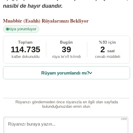
nasibi de hayır duandır.
Muabbir (Esahh)
Rüyalarınızı Bekliyor
rüya yorumluyor
Toplam
Bugün
%93 için
114.735
39
2
saat
kalbe dokunuldu
rüya te’vîl kılındı
cevab müddeti
Rüyam yorumlandı mı?
Rüyanızı göndermeden önce rüyanızla en ilgili olan sayfada
bulunduğunuzdan emin olun.
1000