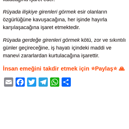
Rüyada ilişkiye girenleri görmek
esir olanların
özgürlüğüne kavuşacağına, her işinde hayırla
karşılaşacağına işaret etmektedir.
Rüyada gerdeğe girenleri görmek
kötü, zor ve sıkıntılı
günler geçireceğine, iş hayatı içindeki maddi ve
manevi zararlardan kurtulacağına işarettir.
İnsan emeğini takdir etmek için ⭐Paylaş⭐ 🙏
E
F
T
T
W
S
m
a
wi
el
h
h
ail
c
tt
e
at
ar
e
er
gr
s
e
b
a
A
o
m
p