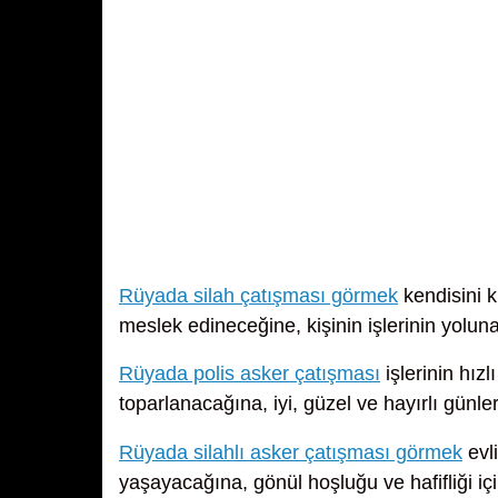
Rüyada silah çatışması görmek
kendisini k
meslek edineceğine, kişinin işlerinin yoluna 
Rüyada polis asker çatışması
işlerinin hız
toparlanacağına, iyi, güzel ve hayırlı günler
Rüyada silahlı asker çatışması görmek
evli
yaşayacağına, gönül hoşluğu ve hafifliği iç