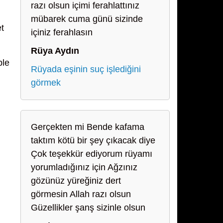
razı olsun içimi ferahlattınız
mübarek cuma günü sizinde
et
içiniz ferahlasın
Rüya Aydın
ple
Rüyada eşinin suç işlediğini
görmek
Gerçekten mi Bende kafama
taktım kötü bir şey çıkacak diye
Çok teşekkür ediyorum rüyamı
yorumladığınız için Ağzınız
gözünüz yüreğiniz dert
görmesin Allah razı olsun
Güzellikler şanş sizinle olsun