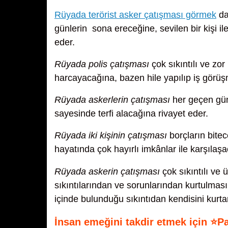
Rüyada terörist asker çatışması görmek
da
günlerin sona ereceğine, sevilen bir kişi i
eder.
Rüyada polis çatışması
çok sıkıntılı ve zo
harcayacağına, bazen hile yapılıp iş görüş
Rüyada askerlerin çatışması
her geçen gün
sayesinde terfi alacağına rivayet eder.
Rüyada iki kişinin çatışması
borçların bite
hayatında çok hayırlı imkânlar ile karşılaş
Rüyada askerin çatışması
çok sıkıntılı ve 
sıkıntılarından ve sorunlarından kurtulması
içinde bulunduğu sıkıntıdan kendisini kurt
İnsan emeğini takdir etmek için ⭐P