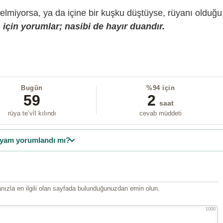
gelmiyorsa, ya da içine bir kuşku düştüyse, rüyanı olduğu
için yorumlar; nasibi de hayır duandır.
Bugün
%94 için
59
2
saat
rüya te’vîl kılındı
cevab müddeti
yam yorumlandı mı?
ızla en ilgili olan sayfada bulunduğunuzdan emin olun.
1000