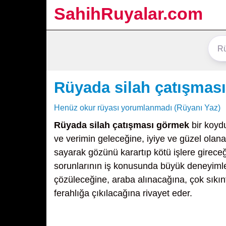
SahihRuyalar.com
Rüyada silah çatışmas
Henüz okur rüyası yorumlanmadı (Rüyanı Yaz)
Rüyada silah çatışması görmek
bir koyd
ve verimin geleceğine, iyiye ve güzel olan
sayarak gözünü karartıp kötü işlere girece
sorunlarının iş konusunda büyük deneyiml
çözüleceğine, araba alınacağına, çok sıkın
ferahlığa çıkılacağına rivayet eder.