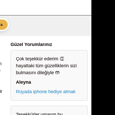
ra
Güzel Yorumlarınız
Çok teşekkür ederim 👏
n
hayattaki tüm güzelliklerin sizi
e
bulmasını dileğiyle 🤲
Aleyna
ir
Rüyada iphone hediye almak
Teşekkürler.umarım bu