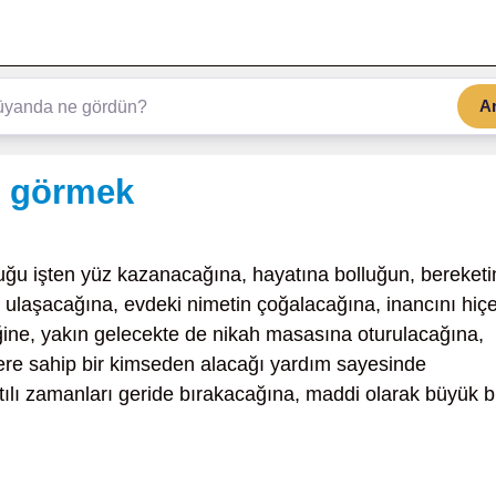
A
ı görmek
uğu işten yüz kazanacağına, hayatına bolluğun, bereketi
a ulaşacağına, evdeki nimetin çoğalacağına, inancını hiç
ğine, yakın gelecekte de nikah masasına oturulacağına,
ere sahip bir kimseden alacağı yardım sayesinde
tılı zamanları geride bırakacağına, maddi olarak büyük b