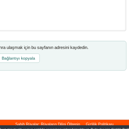
a ulaşmak için bu sayfanın adresini kaydedin.
Bağlantıyı kopyala
Sahih Rüyalar: Rüyaların Dilini Öğrenin
Gizlilik Politikası