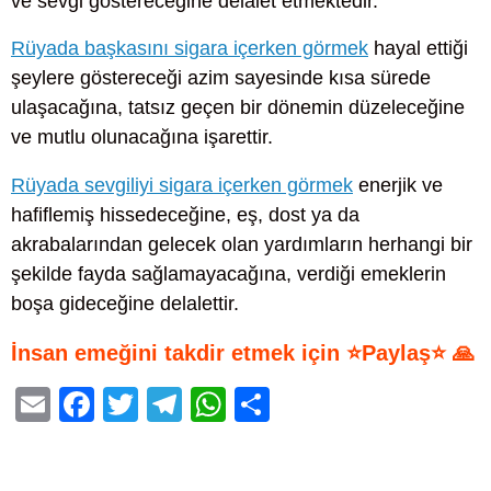
ve sevgi göstereceğine delalet etmektedir.
Rüyada başkasını sigara içerken görmek
hayal ettiği
şeylere göstereceği azim sayesinde kısa sürede
ulaşacağına, tatsız geçen bir dönemin düzeleceğine
ve mutlu olunacağına işarettir.
Rüyada sevgiliyi sigara içerken görmek
enerjik ve
hafiflemiş hissedeceğine, eş, dost ya da
akrabalarından gelecek olan yardımların herhangi bir
şekilde fayda sağlamayacağına, verdiği emeklerin
boşa gideceğine delalettir.
İnsan emeğini takdir etmek için ⭐Paylaş⭐ 🙏
E
F
T
T
W
S
m
a
wi
el
h
h
ail
c
tt
e
at
ar