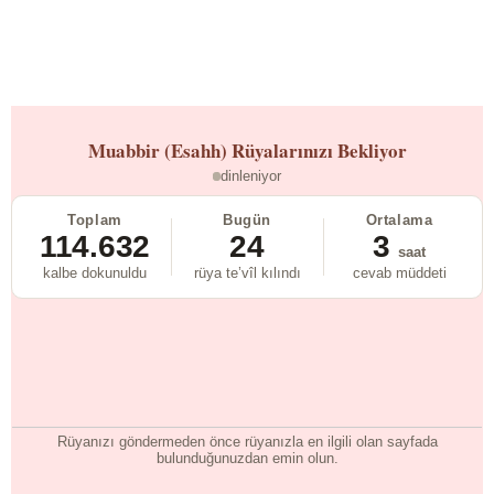
Muabbir (Esahh)
Rüyalarınızı Bekliyor
dinleniyor
Toplam
Bugün
Ortalama
114.632
24
3
saat
kalbe dokunuldu
rüya te’vîl kılındı
cevab müddeti
Rüyanızı göndermeden önce rüyanızla en ilgili olan sayfada
bulunduğunuzdan emin olun.