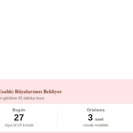
Esahh)
Rüyalarınızı Bekliyor
n görülme 42 dakika önce
Bugün
Ortalama
27
3
saat
rüya te’vîl kılındı
cevab müddeti