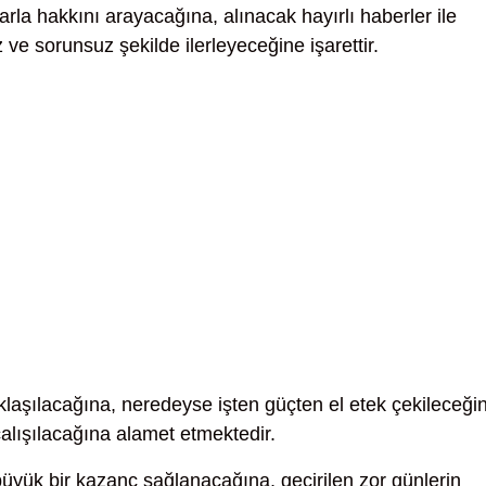
larla hakkını arayacağına, alınacak hayırlı haberler ile
z ve sorunsuz şekilde ilerleyeceğine işarettir.
laşılacağına, neredeyse işten güçten el etek çekileceği
alışılacağına alamet etmektedir.
yük bir kazanç sağlanacağına, geçirilen zor günlerin