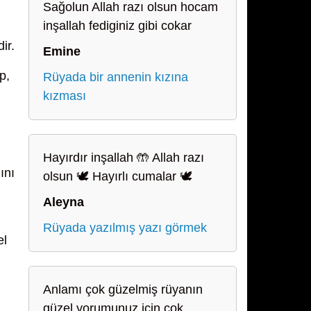
Sağolun Allah razı olsun hocam
inşallah fediginiz gibi cokar
ir.
Emine
p,
Rüyada bir annenin kızına
kızması
Hayırdır inşallah 🤲 Allah razı
ını
olsun 🕊️ Hayırlı cumalar 🕊️
Aleyna
Rüyada yazılmış yazı görmek
el
Anlamı çok güzelmiş rüyanın
güzel yorumunuz için çok