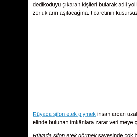
dedikoduyu çıkaran kişileri bularak adli yol
zorlukların aşılacağına, ticaretinin kusursu
Rüyada şifon etek giymek
insanlardan uzak
elinde bulunan imkânlara zarar verilmeye ç
Rüyada şifon etek görmek
sayesinde çok bü