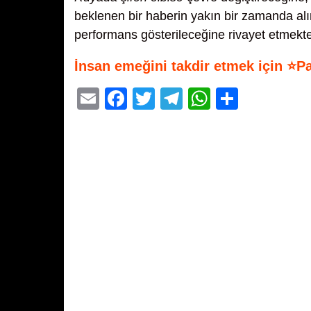
beklenen bir haberin yakın bir zamanda a
performans gösterileceğine rivayet etmekte
İnsan emeğini takdir etmek için ⭐P
E
F
T
T
W
S
m
a
wi
el
h
h
ail
c
tt
e
at
ar
e
er
gr
s
e
b
a
A
o
m
p
o
p
k