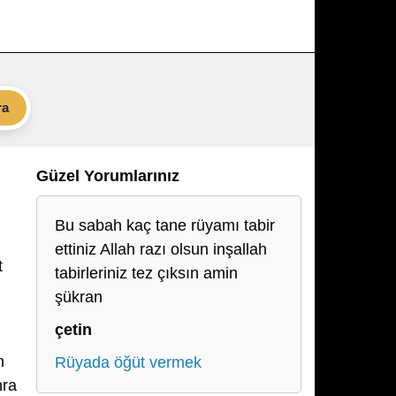
ra
Güzel Yorumlarınız
Bu sabah kaç tane rüyamı tabir
ettiniz Allah razı olsun inşallah
t
tabirleriniz tez çıksın amin
şükran
çetin
n
Rüyada öğüt vermek
nra