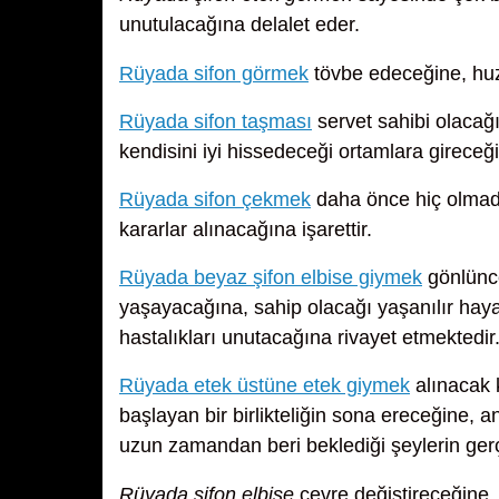
unutulacağına delalet eder.
Rüyada sifon görmek
tövbe edeceğine, huzu
Rüyada sifon taşması
servet sahibi olacağı
kendisini iyi hissedeceği ortamlara gireceğ
Rüyada sifon çekmek
daha önce hiç olmadı
kararlar alınacağına işarettir.
Rüyada beyaz şifon elbise giymek
gönlünce
yaşayacağına, sahip olacağı yaşanılır hayat
hastalıkları unutacağına rivayet etmektedir
Rüyada etek üstüne etek giymek
alınacak 
başlayan bir birlikteliğin sona ereceğine, a
uzun zamandan beri beklediği şeylerin ger
Rüyada şifon elbise
çevre değiştireceğine,