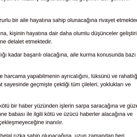
rlu bir aile hayatına sahip olunacağına rivayet etmekted
na, kişinin hayatına dair daha olumlu düşünceler geliştiri
ine delalet etmektedir.
ğı kadar başarılı olacağına, aile kurma konusunda bazı
 harcama yapabilmenin ayrıcalığını, lüksünü ve rahatlığ
 sayesinde geçmişte çektiği tüm çileleri, yoklukları ve
.
kötü bir haber yüzünden işlerin sarpa saracağına ve güz
nne babası ile ilgili kötü ve üzücü haberler alacağına ve
çekleşmeyeceğine inanılır.
 helal rızka sahip olunacağına, uzun zamandan beri