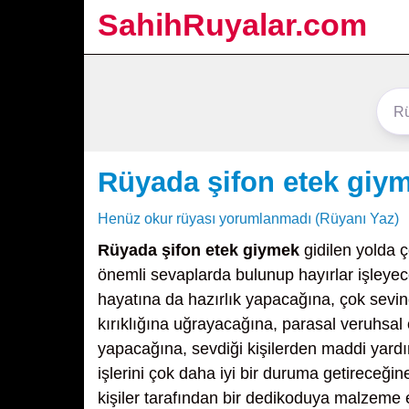
SahihRuyalar.com
Rüyada şifon etek giy
Henüz okur rüyası yorumlanmadı (Rüyanı Yaz)
Rüyada şifon etek giymek
gidilen yolda ç
önemli sevaplarda bulunup hayırlar işleyec
hayatına da hazırlık yapacağına, çok sevind
kırıklığına uğrayacağına, parasal veruhsal o
yapacağına, sevdiği kişilerden maddi yard
işlerini çok daha iyi bir duruma getireceğin
kişiler tarafından bir dedikoduya malzeme