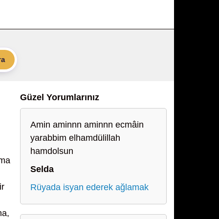
ra
Güzel Yorumlarınız
Amin aminnn aminnn ecmâin
yarabbim elhamdülillah
hamdolsun
ıma
Selda
ir
Rüyada isyan ederek ağlamak
na,