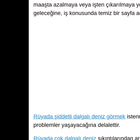
maaşta azalmaya veya işten çıkarılmaya yor
geleceğine, iş konusunda temiz bir sayfa a
Rüyada şiddetli dalgalı deniz görmek
isten
problemler yaşayacağına delalettir.
Rüyada çok dalgalı deniz
sıkıntılarından a