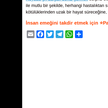
ile mutlu bir şekilde, herhangi hastalıktan 
kötülüklerinden uzak bir hayat süreceğine,
İnsan emeğini takdir etmek için ⭐P
E
F
T
T
W
S
m
a
wi
el
h
h
ail
c
tt
e
at
ar
e
er
gr
s
e
b
a
A
o
m
p
o
p
k