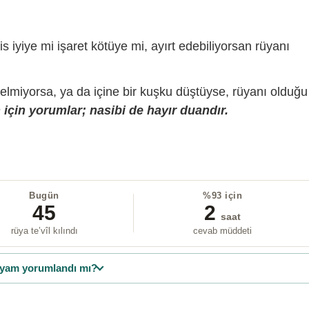
is iyiye mi işaret kötüye mi, ayırt edebiliyorsan rüyanı
gelmiyorsa, ya da içine bir kuşku düştüyse, rüyanı olduğu
için yorumlar; nasibi de hayır duandır.
Bugün
%93 için
45
2
saat
rüya te’vîl kılındı
cevab müddeti
yam yorumlandı mı?