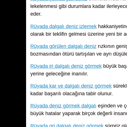
lekelenmesi gibi durumlara kadar ilerleyece
eder.
Rüyada dalgalı deniz izlemek
hakkaniyetine
olarak bir teklifin gelmesi üzerine yeni bir
Rüyada görülen dalgalı deniz
rızkının geniş
bozmasından ötürü tartışılan ve ayrı düşüle
Rüyada iri dalgalı deniz görmek
büyük başar
yerine geleceğine inanılır.
Rüyada kar ve dalgalı deniz görmek
sürekl
kadar başarılı olacağına tabir olunur.
Rüyada deniz görmek dalgalı
eşinden ve ç
büyük hatalar yaparak birçok değerli insanı
Rüyada gri dalgalı deniz görmek
sürpriz ol