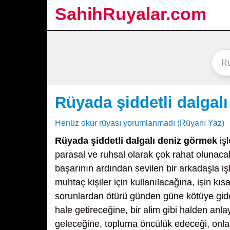
SahihRuyalar.com
Rüyada şiddetli dalgal
Henüz okur rüyası yorumlanmadı (Rüyanı Yaz)
Rüyada şiddetli dalgalı deniz görmek
işl
parasal ve ruhsal olarak çok rahat olunaca
başarının ardından sevilen bir arkadaşla i
muhtaç kişiler için kullanılacağına, işin kı
sorunlardan ötürü günden güne kötüye gidec
hale getireceğine, bir alim gibi halden an
geleceğine, topluma öncülük edeceği, onla