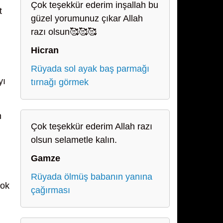
Çok teşekkür ederim inşallah bu
t
güzel yorumunuz çıkar Allah
razı olsun🥰🥰🥰
Hicran
Rüyada sol ayak baş parmağı
yı
tırnağı görmek
n
Çok teşekkür ederim Allah razı
olsun selametle kalın.
Gamze
Rüyada ölmüş babanın yanına
çok
çağırması