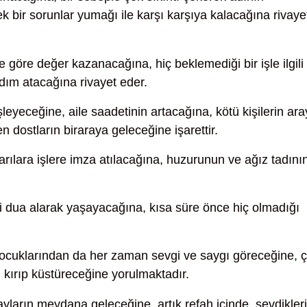
k bir sorunlar yumağı ile karşı karşıya kalacağına rivaye
 göre değer kazanacağına, hiç beklemediği bir işle ilgili
 adım atacağına rivayet eder.
leyeceğine, aile saadetinin artacağına, kötü kişilerin ara
n dostların biraraya geleceğine işarettir.
ılara işlere imza atılacağına, huzurunun ve ağız tadını
i dua alarak yaşayacağına, kısa süre önce hiç olmadığı
ocuklarından da her zaman sevgi ve saygı göreceğine, 
 kırıp küstüreceğine yorulmaktadır.
ayların meydana geleceğine, artık refah içinde, sevdikleri