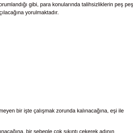
umlandığı gibi, para konularında talihsizliklerin peş pe
çılacağına yorulmaktadır.
meyen bir işte çalışmak zorunda kalınacağına, eşi ile
rınacağına, bir sebeple çok sıkıntı çekerek adının