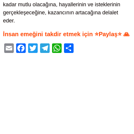
kadar mutlu olacağına, hayallerinin ve isteklerinin
gerçekleşeceğine, kazancının artacağına delalet
eder.
İnsan emeğini takdir etmek için ⭐Paylaş⭐ 🙏
E
F
T
T
W
S
m
a
wi
el
h
h
ail
c
tt
e
at
ar
e
er
gr
s
e
b
a
A
o
m
p
o
p
k