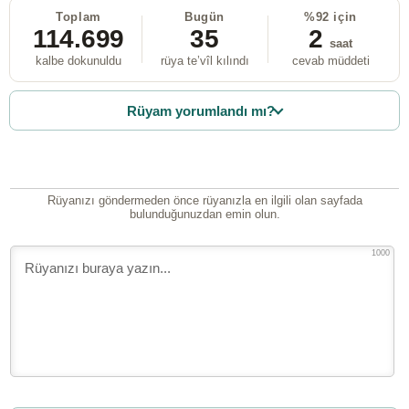
Toplam
Bugün
%92 için
114.699
35
2
saat
kalbe dokunuldu
rüya te’vîl kılındı
cevab müddeti
Rüyam yorumlandı mı?
Rüyanızı göndermeden önce rüyanızla en ilgili olan sayfada
bulunduğunuzdan emin olun.
1000