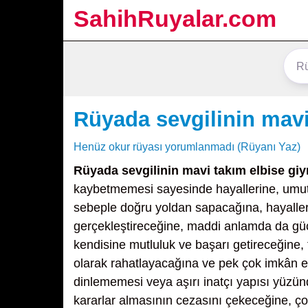
SahihRuyalar.com
Rüyada sevgilinin mavi
Henüz okur rüyası yorumlanmadı (Rüyanı Yaz)
Rüyada sevgilinin mavi takım elbise gi
kaybetmemesi sayesinde hayallerine, umutla
sebeple doğru yoldan sapacağına, hayalleri
gerçekleştireceğine, maddi anlamda da gü
kendisine mutluluk ve başarı getireceğine, 
olarak rahatlayacağına ve pek çok imkân el
dinlememesi veya aşırı inatçı yapısı yüzünd
kararlar almasının cezasını çekeceğine, ç