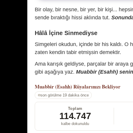
Bir olay, bir nesne, bir yer, bir kişi... hep
sende bıraktığı hissi aklında tut.
Sonunda 
Hâlâ İçine Sinmediyse
Simgeleri okudun, içinde bir his kaldı. O h
zaten kendin tabir etmişsin demektir.
Ama karışık geldiyse, parçalar bir araya 
gibi aşağıya yaz.
Muabbir (Esahh) senin 
Muabbir (Esahh)
Rüyalarınızı Bekliyor
son görülme 19 dakika önce
Toplam
114.747
kalbe dokunuldu