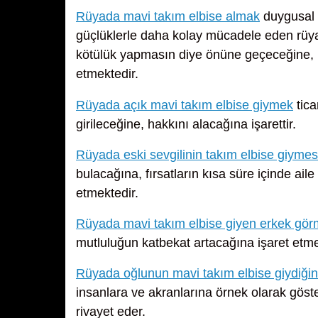
Rüyada mavi takım elbise almak
duygusal 
güçlüklerle daha kolay mücadele eden rüya
kötülük yapmasın diye önüne geçeceğine, 
etmektedir.
Rüyada açık mavi takım elbise giymek
tica
girileceğine, hakkını alacağına işarettir.
Rüyada eski sevgilinin takım elbise giymes
bulacağına, fırsatların kısa süre içinde ai
etmektedir.
Rüyada mavi takım elbise giyen erkek gö
mutluluğun katbekat artacağına işaret etme
Rüyada oğlunun mavi takım elbise giydiği
insanlara ve akranlarına örnek olarak göste
rivayet eder.