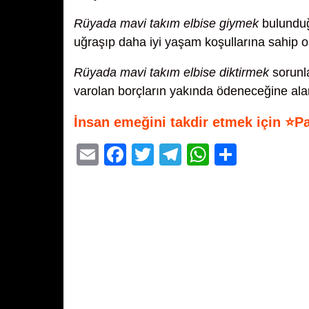
Rüyada mavi takım elbise giymek
bulunduğ
uğraşıp daha iyi yaşam koşullarına sahip o
Rüyada mavi takım elbise diktirmek
sorunla
varolan borçların yakında ödeneceğine ala
İnsan emeğini takdir etmek için ⭐P
E
F
T
T
W
S
m
a
wi
el
h
h
ail
c
tt
e
at
ar
e
er
gr
s
e
b
a
A
o
m
p
o
p
k