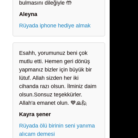
bulmasını dileğiyle 🤲
Aleyna
Rüyada iphone hediye almak
Esahh, yorumunuz beni çok
mutlu etti. Hemen geri dönüş
yapmanız bizler için büyük bir
lütuf. Allah sizden her iki
cihanda razı olsun. İlminiz daim
olsun.Sonsuz teşekkürler.
Allah'a emanet olun. 💙🙏🙋
Kayra şener
Rüyada ölü birinin seni yanıma
alıcam demesi