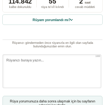
114.842
55
2
saat
kalbe dokunuldu
rüya te’vîl kılındı
cevab müddeti
Rüyam yorumlandı mı?
Rüyanızı göndermeden önce rüyanızla en ilgili olan sayfada
bulunduğunuzdan emin olun.
1000
Rüya yorumunuza daha sonra ulaşmak için bu sayfanın