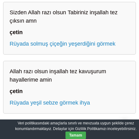
Sizden Allah razı olsun Tabiriniz inşallah tez
çıksın amn
çetin
Rüyada solmuş çiçeğin yeşerdiğini görmek
Allah razı olsun inşallah tez kavuşurum
hayallerime amin
çetin
Rüyada yeşil sebze görmek ihya
Veri politikasındaki amaçlarla sınırlı ve mevzuata uygun şekilde çerez
konumlandırmaktayız. Detaylar için Gizlilik Politikamızı inceleyebilirsiniz.
Sahih Rüyalar: Rüyaların Dilini Öğrenin
Gizlilik Politikası
Tamam
© 2012-2026
SahihRuyalar.com
|
Tüm Hakları Saklıdır.