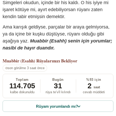
Simgeleri okudun, içinde bir his kaldı. O his iyiye mi
işaret kötüye mi, ayırt edebiliyorsan rüyanı zaten
kendin tabir etmişsin demektir.
Ama karışık geldiyse, parçalar bir araya gelmiyorsa,
ya da içine bir kuşku düştüyse, rüyanı olduğu gibi
aşağıya yaz.
Muabbir (Esahh) senin için yorumlar;
nasibi de hayır duandır.
Muabbir (Esahh)
Rüyalarınızı Bekliyor
son görülme 3 saat önce
Toplam
Bugün
%93 için
114.705
31
2
saat
kalbe dokunuldu
rüya te’vîl kılındı
cevab müddeti
Rüyam yorumlandı mı?