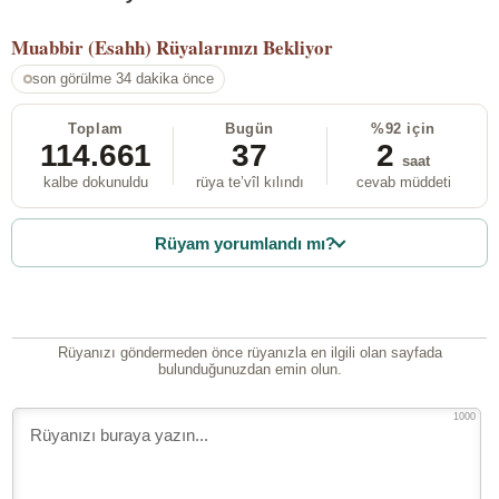
Muabbir (Esahh)
Rüyalarınızı Bekliyor
son görülme 34 dakika önce
Toplam
Bugün
%92 için
114.661
37
2
saat
kalbe dokunuldu
rüya te’vîl kılındı
cevab müddeti
Rüyam yorumlandı mı?
Rüyanızı göndermeden önce rüyanızla en ilgili olan sayfada
bulunduğunuzdan emin olun.
1000