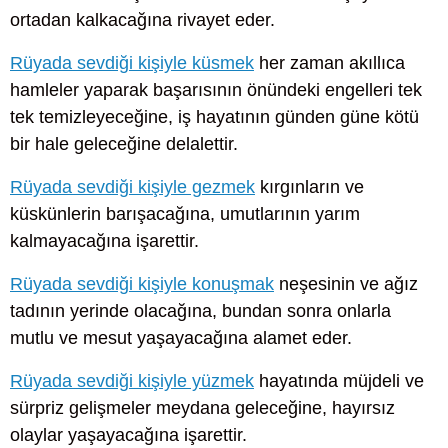
ortadan kalkacağına rivayet eder.
Rüyada sevdiği kişiyle küsmek
her zaman akıllıca
hamleler yaparak başarısının önündeki engelleri tek
tek temizleyeceğine, iş hayatının günden güne kötü
bir hale geleceğine delalettir.
Rüyada sevdiği kişiyle gezmek
kırgınların ve
küskünlerin barışacağına, umutlarının yarım
kalmayacağına işarettir.
Rüyada sevdiği kişiyle konuşmak
neşesinin ve ağız
tadının yerinde olacağına, bundan sonra onlarla
mutlu ve mesut yaşayacağına alamet eder.
Rüyada sevdiği kişiyle yüzmek
hayatında müjdeli ve
sürpriz gelişmeler meydana geleceğine, hayırsız
olaylar yaşayacağına işarettir.