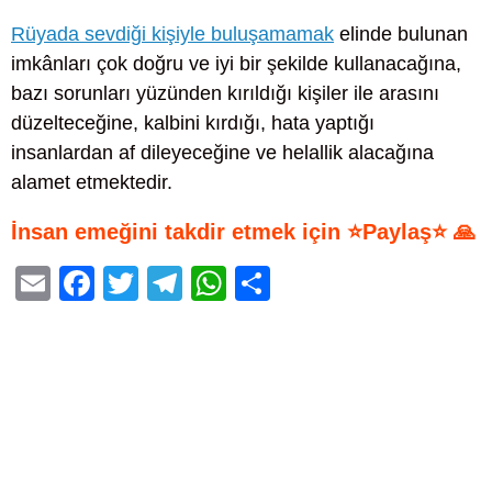
Rüyada sevdiği kişiyle buluşamamak
elinde bulunan
imkânları çok doğru ve iyi bir şekilde kullanacağına,
bazı sorunları yüzünden kırıldığı kişiler ile arasını
düzelteceğine, kalbini kırdığı, hata yaptığı
insanlardan af dileyeceğine ve helallik alacağına
alamet etmektedir.
İnsan emeğini takdir etmek için ⭐Paylaş⭐ 🙏
E
F
T
T
W
S
m
a
wi
el
h
h
ail
c
tt
e
at
ar
e
er
gr
s
e
b
a
A
o
m
p