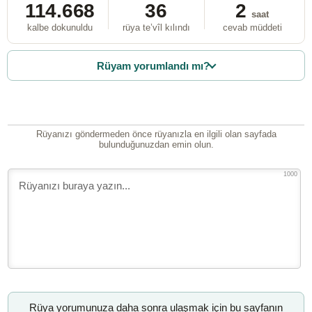
114.668
36
2
saat
kalbe dokunuldu
rüya te’vîl kılındı
cevab müddeti
Rüyam yorumlandı mı?
Rüyanızı göndermeden önce rüyanızla en ilgili olan sayfada
bulunduğunuzdan emin olun.
1000
Rüya yorumunuza daha sonra ulaşmak için bu sayfanın