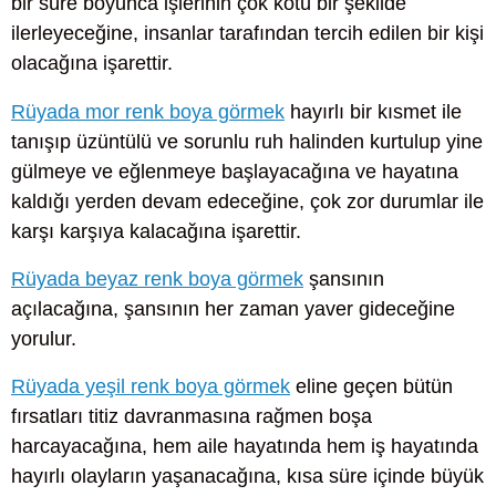
bir süre boyunca işlerinin çok kötü bir şekilde
ilerleyeceğine, insanlar tarafından tercih edilen bir kişi
olacağına işarettir.
Rüyada mor renk boya görmek
hayırlı bir kısmet ile
tanışıp üzüntülü ve sorunlu ruh halinden kurtulup yine
gülmeye ve eğlenmeye başlayacağına ve hayatına
kaldığı yerden devam edeceğine, çok zor durumlar ile
karşı karşıya kalacağına işarettir.
Rüyada beyaz renk boya görmek
şansının
açılacağına, şansının her zaman yaver gideceğine
yorulur.
Rüyada yeşil renk boya görmek
eline geçen bütün
fırsatları titiz davranmasına rağmen boşa
harcayacağına, hem aile hayatında hem iş hayatında
hayırlı olayların yaşanacağına, kısa süre içinde büyük