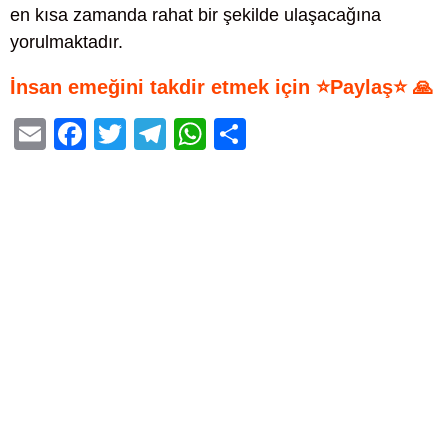
en kısa zamanda rahat bir şekilde ulaşacağına
yorulmaktadır.
İnsan emeğini takdir etmek için ⭐Paylaş⭐ 🙏
E
F
T
T
W
S
m
a
wi
el
h
h
ail
c
tt
e
at
ar
e
er
gr
s
e
b
a
A
o
m
p
o
p
k