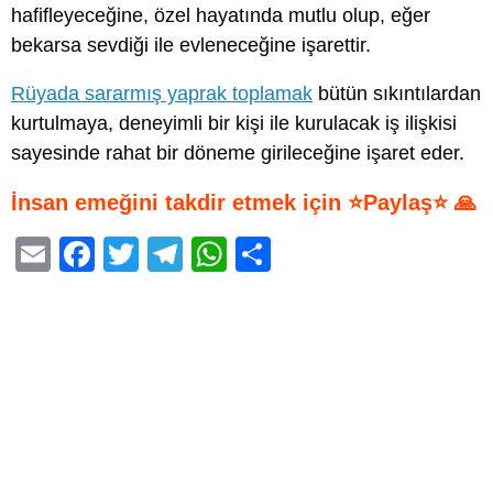
hafifleyeceğine, özel hayatında mutlu olup, eğer
bekarsa sevdiği ile evleneceğine işarettir.
Rüyada sararmış yaprak toplamak
bütün sıkıntılardan
kurtulmaya, deneyimli bir kişi ile kurulacak iş ilişkisi
sayesinde rahat bir döneme girileceğine işaret eder.
İnsan emeğini takdir etmek için ⭐Paylaş⭐ 🙏
E
F
T
T
W
S
m
a
wi
el
h
h
ail
c
tt
e
at
ar
e
er
gr
s
e
b
a
A
o
m
p
o
p