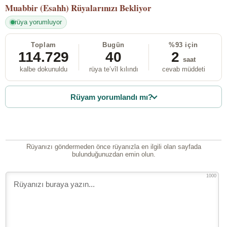
Muabbir (Esahh)
Rüyalarınızı Bekliyor
rüya yorumluyor
Toplam
Bugün
%93 için
114.729
40
2
saat
kalbe dokunuldu
rüya te’vîl kılındı
cevab müddeti
Rüyam yorumlandı mı?
Rüyanızı göndermeden önce rüyanızla en ilgili olan sayfada
bulunduğunuzdan emin olun.
1000