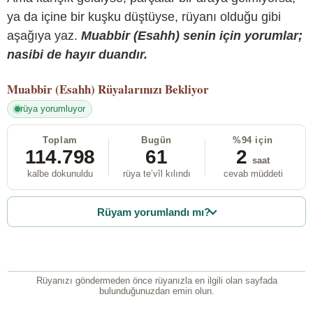
ya da içine bir kuşku düştüyse, rüyanı olduğu gibi
aşağıya yaz.
Muabbir (Esahh) senin için yorumlar;
nasibi de hayır duandır.
Muabbir (Esahh)
Rüyalarınızı Bekliyor
rüya yorumluyor
Toplam
Bugün
%94 için
114.798
61
2
saat
kalbe dokunuldu
rüya te’vîl kılındı
cevab müddeti
Rüyam yorumlandı mı?
Rüyanızı göndermeden önce rüyanızla en ilgili olan sayfada
bulunduğunuzdan emin olun.