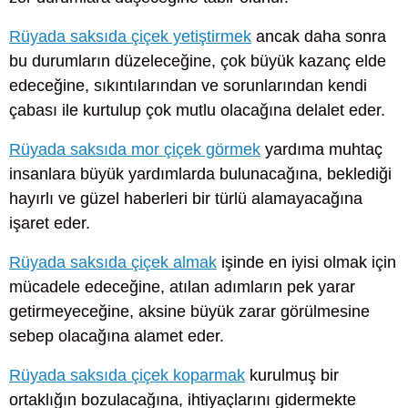
Rüyada saksıda çiçek yetiştirmek
ancak daha sonra
bu durumların düzeleceğine, çok büyük kazanç elde
edeceğine, sıkıntılarından ve sorunlarından kendi
çabası ile kurtulup çok mutlu olacağına delalet eder.
Rüyada saksıda mor çiçek görmek
yardıma muhtaç
insanlara büyük yardımlarda bulunacağına, beklediği
hayırlı ve güzel haberleri bir türlü alamayacağına
işaret eder.
Rüyada saksıda çiçek almak
işinde en iyisi olmak için
mücadele edeceğine, atılan adımların pek yarar
getirmeyeceğine, aksine büyük zarar görülmesine
sebep olacağına alamet eder.
Rüyada saksıda çiçek koparmak
kurulmuş bir
ortaklığın bozulacağına, ihtiyaçlarını gidermekte