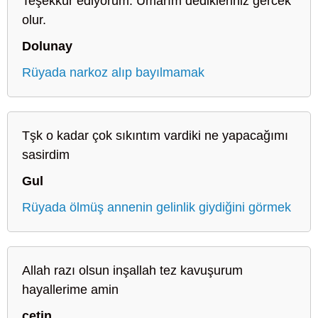
Teşekkür ediyorum. Umarım dedikleriniz gercek
olur.
Dolunay
Rüyada narkoz alıp bayılmamak
Tşk o kadar çok sıkıntım vardiki ne yapacağımı
sasirdim
Gul
Rüyada ölmüş annenin gelinlik giydiğini görmek
Allah razı olsun inşallah tez kavuşurum
hayallerime amin
çetin