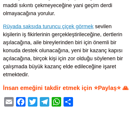
maddi sıkıntı çekmeyeceğine yani geçim derdi
olmayacağına yorulur.
Rüyada saksıda turuncu çiçek görmek
sevilen
kişilerin iş fikirlerinin gerçekleştirileceğine, dertlerin
aşılacağına, aile bireylerinden biri için önemli bir
konuda destek olunacağına, yeni bir kazanç kapısı
açılacağına, birçok kişi için zor olduğu söylenen bir
çalışmada büyük kazanç elde edileceğine işaret
etmektedir.
İnsan emeğini takdir etmek için ⭐Paylaş⭐ 🙏
E
F
T
T
W
S
m
a
wi
el
h
h
ail
c
tt
e
at
ar
e
er
gr
s
e