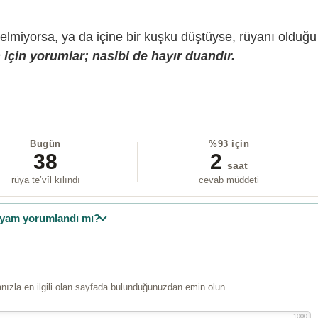
gelmiyorsa, ya da içine bir kuşku düştüyse, rüyanı olduğu
için yorumlar; nasibi de hayır duandır.
Bugün
%93 için
38
2
saat
rüya te’vîl kılındı
cevab müddeti
yam yorumlandı mı?
ızla en ilgili olan sayfada bulunduğunuzdan emin olun.
1000