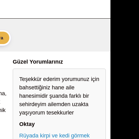
ra
Güzel Yorumlarınız
Teşekkür ederim yorumunuz için
bahsettiğiniz hane aile
na,
hanesimidir şuanda farklı bir
k
sehirdeyim ailemden uzakta
mik
yaşıyorum tesekkurler
Oktay
Rüyada kirpi ve kedi görmek