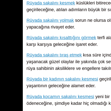
Rüyada sakalını kesmek
küslükleri bitirec
geçirileceğine, atılan adımların büyük bir s
Rüyada sakalını yolmak
sorun ne olursa ols
yapacağına rivayet eder.
Rüyada sakalını kısalttığını görmek
terfi a
karşı karşıya geleceğine işaret eder.
Rüyada sakalını tıraş etmek
kısa süre için
yaşanacak güzel olaylar ile yakında çok sev
rüya sahibinin aksiliklere ve engellere tak
Rüyada bir kadının sakalını kesmesi
geçiri
yaşantının geleceğine alamet eder.
Rüyada kocamın sakalını kesmesi
yeni bir
ödeneceğine, şimdiye kadar hiç olmadığı ka