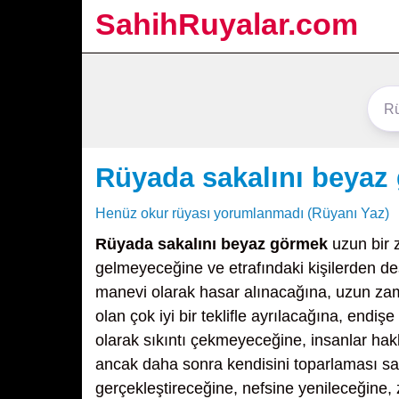
SahihRuyalar.com
Rüyada sakalını beyaz
Henüz okur rüyası yorumlanmadı (Rüyanı Yaz)
Rüyada sakalını beyaz görmek
uzun bir 
gelmeyeceğine ve etrafındaki kişilerden de
manevi olarak hasar alınacağına, uzun zama
olan çok iyi bir teklifle ayrılacağına, endiş
olarak sıkıntı çekmeyeceğine, insanlar ha
ancak daha sonra kendisini toparlaması sayes
gerçekleştireceğine, nefsine yenileceğine, 