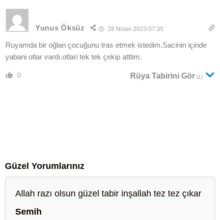
Yunus Öksüz
28 Nisan 2023 07:35
Ruyamda bir oğlan çocuğunu tras etmek istedim.Sacinin içinde
yabani otlar vardı.otlari tek tek çekip atttim.
0
Rüya Tabirini Gör
(1)
Güzel Yorumlarınız
Allah razı olsun güzel tabir inşallah tez tez çıkar
Semih