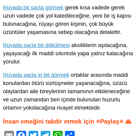
Rüyada bit saçta görmek
gerek kısa vadede gerek
uzun vadede çok yol katedileceğine, yeni bir iş kapısı
bulunacağına, rüyayı gören kişinin, çok büyük
üzüntüler yaşamasına sebep olacağına delalettir.
Rüyada saçta bit dökülmesi
aksiliklerin aşılacağına,
yaşayacağı ilk maddi sıkıntıda yapa yalnız kalacağına
yorulur.
Rüyada saçta iri bit görmek
ortaklar arasında maddi
konulardan ötürü sürtüşmeler yaşanacağına, üzücü
olaylardan aile bireylerinin tamamının etkileneceğine
ve uzun zamandan beri içinde bulunulan huzurlu
ortamın yokolacağına rivayet etmektedir.
İnsan emeğini takdir etmek için ⭐Paylaş⭐ 🙏
E
F
T
T
W
S