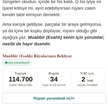
Simgeleri okudun, içinde bir his kaldı. O his iyiye mi
işaret kötüye mi, ayırt edebiliyorsan rüyanı zaten
kendin tabir etmişsin demektir.
Ama karışık geldiyse, parçalar bir araya gelmiyorsa,
ya da içine bir kuşku düştüyse, rüyanı olduğu gibi
aşağıya yaz.
Muabbir (Esahh) senin için yorumlar;
nasibi de hayır duandır.
Muabbir (Esahh)
Rüyalarınızı Bekliyor
rüya yorumluyor
Toplam
Bugün
%92 için
114.700
34
2
saat
kalbe dokunuldu
rüya te’vîl kılındı
cevab müddeti
Rüyam yorumlandı mı?