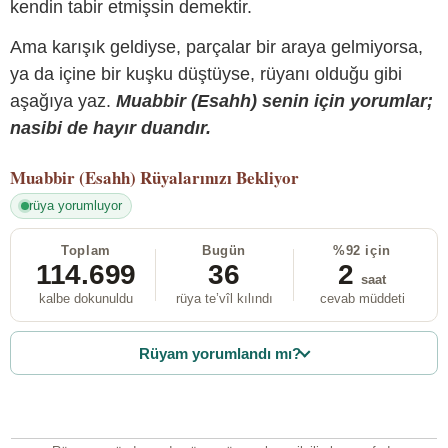
kendin tabir etmişsin demektir.
Ama karışık geldiyse, parçalar bir araya gelmiyorsa,
ya da içine bir kuşku düştüyse, rüyanı olduğu gibi
aşağıya yaz.
Muabbir (Esahh) senin için yorumlar;
nasibi de hayır duandır.
Muabbir (Esahh)
Rüyalarınızı Bekliyor
rüya yorumluyor
Toplam
Bugün
%92 için
114.699
36
2
saat
kalbe dokunuldu
rüya te’vîl kılındı
cevab müddeti
Rüyam yorumlandı mı?