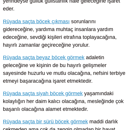
yerindeyse güllük gülistanlık hale geleceğine işaret
eder.
Rüyada saçta böcek çıkması
sorunlarını
gidereceğine, yardıma muhtaç insanlara yardım
edeceğine, sevdiği kişileri etrafına toplayacağına,
hayırlı zamanlar geçireceğine yorulur.
Rüyada saçta beyaz böcek görmek
adaletin
geleceğine ve kişinin de bu hayırlı gelişmeler
sayesinde huzurlu ve mutlu olacağına, nefsini terbiye
etmeyi başaracağına işaret etmektedir.
Rüyada saçta siyah böcek görmek
yaşamındaki
kolaylığın her daim kalıcı olacağına, mesleğinde çok
başarılı olacağına alamet etmektedir.
Rüyada saçta bir sürü böcek görmek
maddi darlık
çekmeden ama çok da zengin olmadan bir hayat