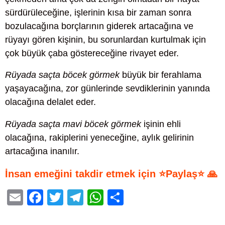
sürdürüleceğine, işlerinin kısa bir zaman sonra
bozulacağına borçlarının giderek artacağına ve
rüyayı gören kişinin, bu sorunlardan kurtulmak için
çok büyük çaba göstereceğine rivayet eder.
Rüyada saçta böcek görmek
büyük bir ferahlama
yaşayacağına, zor günlerinde sevdiklerinin yanında
olacağına delalet eder.
Rüyada saçta mavi böcek görmek
işinin ehli
olacağına, rakiplerini yeneceğine, aylık gelirinin
artacağına inanılır.
İnsan emeğini takdir etmek için ⭐Paylaş⭐ 🙏
E
F
T
T
W
S
m
a
wi
el
h
h