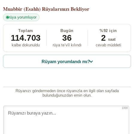
Muabbir (Esahh)
Rüyalarınızı Bekliyor
rüya yorumluyor
Toplam
Bugün
%92 için
114.703
36
2
saat
kalbe dokunuldu
rüya te’vîl kılındı
cevab müddeti
Rüyam yorumlandı mı?
Rüyanızı göndermeden önce rüyanızla en ilgili olan sayfada
bulunduğunuzdan emin olun.
1000