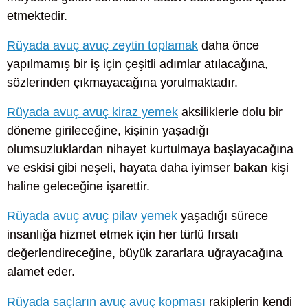
etmektedir.
Rüyada avuç avuç zeytin toplamak
daha önce
yapılmamış bir iş için çeşitli adımlar atılacağına,
sözlerinden çıkmayacağına yorulmaktadır.
Rüyada avuç avuç kiraz yemek
aksiliklerle dolu bir
döneme girileceğine, kişinin yaşadığı
olumsuzluklardan nihayet kurtulmaya başlayacağına
ve eskisi gibi neşeli, hayata daha iyimser bakan kişi
haline geleceğine işarettir.
Rüyada avuç avuç pilav yemek
yaşadığı sürece
insanlığa hizmet etmek için her türlü fırsatı
değerlendireceğine, büyük zararlara uğrayacağına
alamet eder.
Rüyada saçların avuç avuç kopması
rakiplerin kendi