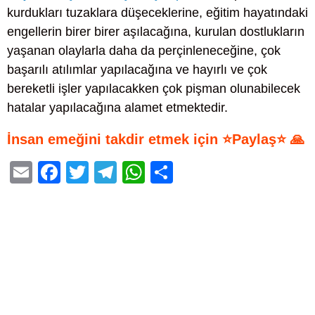
kurdukları tuzaklara düşeceklerine, eğitim hayatındaki
engellerin birer birer aşılacağına, kurulan dostlukların
yaşanan olaylarla daha da perçinleneceğine, çok
başarılı atılımlar yapılacağına ve hayırlı ve çok
bereketli işler yapılacakken çok pişman olunabilecek
hatalar yapılacağına alamet etmektedir.
İnsan emeğini takdir etmek için ⭐Paylaş⭐ 🙏
E
F
T
T
W
S
m
a
wi
el
h
h
ail
c
tt
e
at
ar
e
er
gr
s
e
b
a
A
o
m
p
o
p