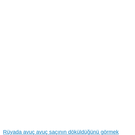
Rüyada avuç avuç saçının döküldüğünü görmek