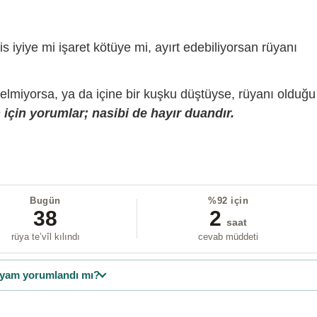
is iyiye mi işaret kötüye mi, ayırt edebiliyorsan rüyanı
gelmiyorsa, ya da içine bir kuşku düştüyse, rüyanı olduğu
için yorumlar; nasibi de hayır duandır.
Bugün
%92 için
38
2
saat
rüya te’vîl kılındı
cevab müddeti
yam yorumlandı mı?