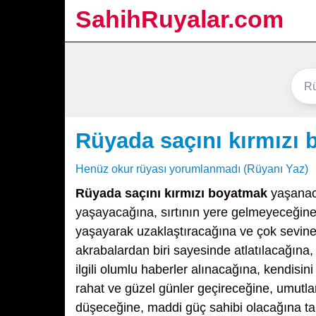
SahihRuyalar.com
Rüyada saçını kırmızı
Henüz okur rüyası yorumlanmadı (Rüyanı Yaz)
Rüyada saçını kırmızı boyatmak
yaşanaca
yaşayacağına, sırtının yere gelmeyeceğine,
yaşayarak uzaklaştıracağına ve çok sevinec
akrabalardan biri sayesinde atlatılacağına,
ilgili olumlu haberler alınacağına, kendisi
rahat ve güzel günler geçireceğine, umutla
düşeceğine, maddi güç sahibi olacağına tab