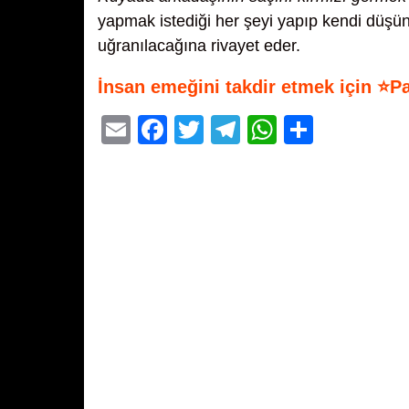
yapmak istediği her şeyi yapıp kendi düşün
uğranılacağına rivayet eder.
İnsan emeğini takdir etmek için ⭐P
E
F
T
T
W
S
m
a
wi
el
h
h
ail
c
tt
e
at
ar
e
er
gr
s
e
b
a
A
o
m
p
o
p
k