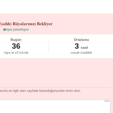
Esahh)
Rüyalarınızı Bekliyor
rüya yorumluyor
Bugün
Ortalama
36
3
saat
rüya te’vîl kılındı
cevab müddeti
ızla en ilgili olan sayfada bulunduğunuzdan emin olun.
1000