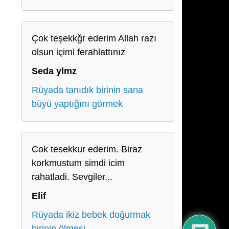
Çok teşekkğr ederim Allah razı
olsun içimi ferahlattınız
Seda ylmz
Rüyada tanıdık birinin sana
büyü yaptığını görmek
Cok tesekkur ederim. Biraz
korkmustum simdi icim
rahatladi. Sevgiler...
Elif
Rüyada ikiz bebek doğurmak
birinin ölmesi