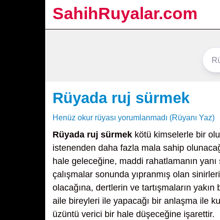
SahihRuyalar.com
Rüyada ruj sürmek
Henüz okur rüyası yorumlanmadı (Rüyanı Yaz)
Rüyada ruj sürmek
kötü kimselerle bir ol
istenenden daha fazla mala sahip olunacağı
hale geleceğine, maddi rahatlamanın yanı sı
çalışmalar sonunda yıpranmış olan sinirlerin
olacağına, dertlerin ve tartışmaların yakın
aile bireyleri ile yapacağı bir anlaşma ile 
üzüntü verici bir hale düşeceğine işarettir.