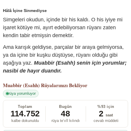
Hâlâ İçine Sinmediyse
Simgeleri okudun, içinde bir his kaldı. O his iyiye mi
işaret kötüye mi, ayırt edebiliyorsan rüyanı zaten
kendin tabir etmişsin demektir.
Ama karışık geldiyse, parçalar bir araya gelmiyorsa,
ya da içine bir kuşku düştüyse, rüyanı olduğu gibi
aşağıya yaz.
Muabbir (Esahh) senin için yorumlar;
nasibi de hayır duandır.
Muabbir (Esahh)
Rüyalarınızı Bekliyor
rüya yorumluyor
Toplam
Bugün
%93 için
114.752
48
2
saat
kalbe dokunuldu
rüya te’vîl kılındı
cevab müddeti