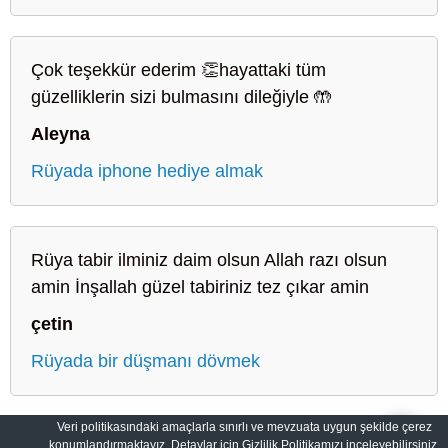
Çok teşekkür ederim 👏hayattaki tüm
güzelliklerin sizi bulmasını dileğiyle 🤲
Aleyna
Rüyada iphone hediye almak
Rüya tabir ilminiz daim olsun Allah razı olsun
amin İnşallah güzel tabiriniz tez çıkar amin
çetin
Rüyada bir düşmanı dövmek
Veri politikasındaki amaçlarla sınırlı ve mevzuata uygun şekilde çerez
konumlandırmaktayız. Detaylar için Gizlilik Politikamızı inceleyebilirsiniz.
Sahih Rüyalar: Rüyaların Dilini Öğrenin
Gizlilik Politikası