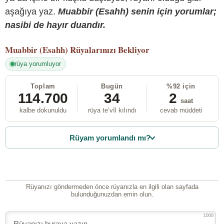
aşağıya yaz.
Muabbir (Esahh) senin için yorumlar;
nasibi de hayır duandır.
Muabbir (Esahh)
Rüyalarınızı Bekliyor
rüya yorumluyor
Toplam
Bugün
%92 için
114.700
34
2
saat
kalbe dokunuldu
rüya te’vîl kılındı
cevab müddeti
Rüyam yorumlandı mı?
Rüyanızı göndermeden önce rüyanızla en ilgili olan sayfada
bulunduğunuzdan emin olun.
1000