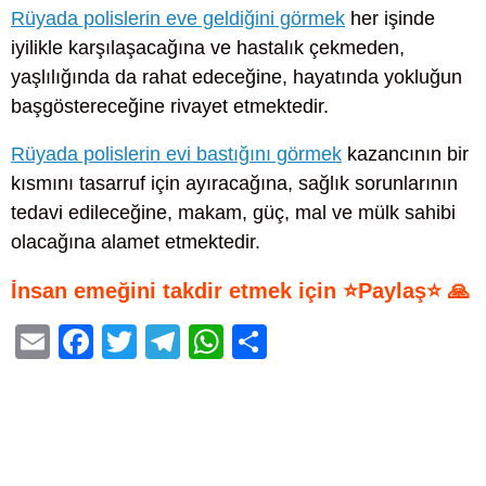
Rüyada polislerin eve geldiğini görmek
her işinde
iyilikle karşılaşacağına ve hastalık çekmeden,
yaşlılığında da rahat edeceğine, hayatında yokluğun
başgöstereceğine rivayet etmektedir.
Rüyada polislerin evi bastığını görmek
kazancının bir
kısmını tasarruf için ayıracağına, sağlık sorunlarının
tedavi edileceğine, makam, güç, mal ve mülk sahibi
olacağına alamet etmektedir.
İnsan emeğini takdir etmek için ⭐Paylaş⭐ 🙏
E
F
T
T
W
S
m
a
wi
el
h
h
ail
c
tt
e
at
ar
e
er
gr
s
e
b
a
A