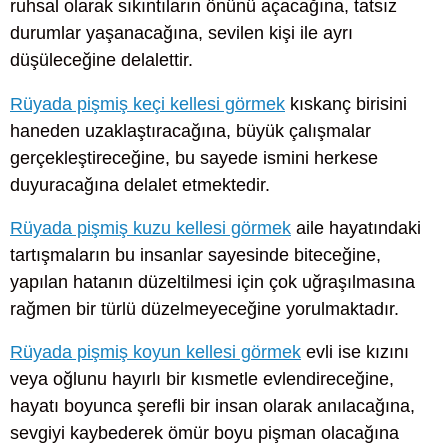
ruhsal olarak sıkıntıların önünü açacağına, tatsız
durumlar yaşanacağına, sevilen kişi ile ayrı
düşüleceğine delalettir.
Rüyada pişmiş keçi kellesi görmek
kıskanç birisini
haneden uzaklaştıracağına, büyük çalışmalar
gerçekleştireceğine, bu sayede ismini herkese
duyuracağına delalet etmektedir.
Rüyada pişmiş kuzu kellesi görmek
aile hayatındaki
tartışmaların bu insanlar sayesinde biteceğine,
yapılan hatanın düzeltilmesi için çok uğraşılmasına
rağmen bir türlü düzelmeyeceğine yorulmaktadır.
Rüyada pişmiş koyun kellesi görmek
evli ise kızını
veya oğlunu hayırlı bir kısmetle evlendireceğine,
hayatı boyunca şerefli bir insan olarak anılacağına,
sevgiyi kaybederek ömür boyu pişman olacağına