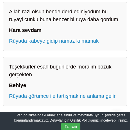
Allah razi olsun bende derd ediniyodum bu
ruyayi cunku buna benzer bi ruya daha gordum
Kara sevdam
Rüyada kabeye gidip namaz kılmamak
Teşekkürler esah bugünlerde moralim bozuk
gerçekten
Behiye
Rüyada görümce ile tartışmak ne anlama gelir
Veri politikasındaki amaçlarla sınırlı ve mevzuata uygun şekilde çerez
konumlandırmaktayız. Detaylar için Gizlilik Politikamızı inceleyebilirsiniz.
Sahih Rüyalar: Rüyaların Dilini Öğrenin
Gizlilik Politikası
Tamam
© 2012-2026
SahihRuyalar.com
|
Tüm Hakları Saklıdır.