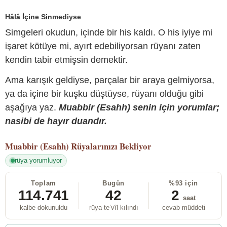
Hâlâ İçine Sinmediyse
Simgeleri okudun, içinde bir his kaldı. O his iyiye mi
işaret kötüye mi, ayırt edebiliyorsan rüyanı zaten
kendin tabir etmişsin demektir.
Ama karışık geldiyse, parçalar bir araya gelmiyorsa,
ya da içine bir kuşku düştüyse, rüyanı olduğu gibi
aşağıya yaz.
Muabbir (Esahh) senin için yorumlar;
nasibi de hayır duandır.
Muabbir (Esahh)
Rüyalarınızı Bekliyor
rüya yorumluyor
Toplam
Bugün
%93 için
114.741
42
2
saat
kalbe dokunuldu
rüya te’vîl kılındı
cevab müddeti