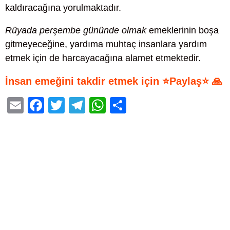
kaldıracağına yorulmaktadır.
Rüyada perşembe gününde olmak
emeklerinin boşa
gitmeyeceğine, yardıma muhtaç insanlara yardım
etmek için de harcayacağına alamet etmektedir.
İnsan emeğini takdir etmek için ⭐Paylaş⭐ 🙏
E
F
T
T
W
S
m
a
wi
el
h
h
ail
c
tt
e
at
ar
e
er
gr
s
e
b
a
A
o
m
p
o
p
k