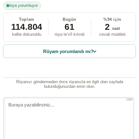
rüya yorumluyor
Toplam
Bugün
%94 için
114.804
61
2
saat
kalbe dokunuldu
rüya te’vîl kılındı
cevab müddeti
Rüyam yorumlandı mı?
Rüyanızı göndermeden önce rüyanızla en ilgili olan sayfada
bulunduğunuzdan emin olun.
1000