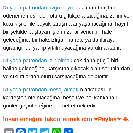
Rüyada patrondan övgü duymak
alınan borçların
ödenememesinden ötürü gittikçe artacağına, zalim ve
kötü kişiler ile büyük tartışmalar yaşanacağına, hayırlı
bir şekilde başlayan işlerin zarar verici bir hale
geleceğine, bir haksızlığa, ihanete ya da iftiraya
uğradığında yanıp yıkılmayacağına yorulmaktadır.
Rüyada patrondan izin almak
çok daha güçlü biri
haline geleceğine, karşısına çıkacak olan sorunlardan
ve sıkıntılardan ötürü sarsılacağına delalettir.
Rüyada patrondan mesaj almak
o arkadaşı ile
kardeşten öte olacağına, neşeli ve bol kahkahalı
günler geçirileceğine alamet etmektedir.
İnsan emeğini takdir etmek için ⭐Paylaş⭐ 🙏
E
F
T
T
W
S