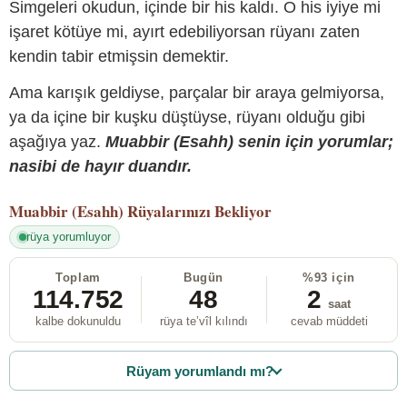
Simgeleri okudun, içinde bir his kaldı. O his iyiye mi
işaret kötüye mi, ayırt edebiliyorsan rüyanı zaten
kendin tabir etmişsin demektir.
Ama karışık geldiyse, parçalar bir araya gelmiyorsa,
ya da içine bir kuşku düştüyse, rüyanı olduğu gibi
aşağıya yaz.
Muabbir (Esahh) senin için yorumlar;
nasibi de hayır duandır.
Muabbir (Esahh)
Rüyalarınızı Bekliyor
rüya yorumluyor
Toplam
Bugün
%93 için
114.752
48
2
saat
kalbe dokunuldu
rüya te’vîl kılındı
cevab müddeti
Rüyam yorumlandı mı?