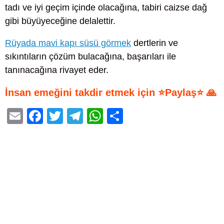
tadı ve iyi geçim içinde olacağına, tabiri caizse dağ
gibi büyüyeceğine delalettir.
Rüyada mavi kapı süsü görmek
dertlerin ve
sıkıntıların çözüm bulacağına, başarıları ile
tanınacağına rivayet eder.
İnsan emeğini takdir etmek için ⭐Paylaş⭐ 🙏
E
F
T
T
W
S
m
a
wi
el
h
h
ail
c
tt
e
at
ar
e
er
gr
s
e
b
a
A
o
m
p
o
p