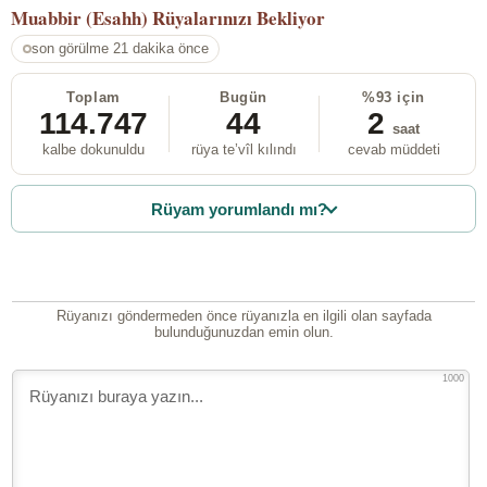
Muabbir (Esahh)
Rüyalarınızı Bekliyor
son görülme 21 dakika önce
Toplam
Bugün
%93 için
114.747
44
2
saat
kalbe dokunuldu
rüya te’vîl kılındı
cevab müddeti
Rüyam yorumlandı mı?
Rüyanızı göndermeden önce rüyanızla en ilgili olan sayfada
bulunduğunuzdan emin olun.
1000