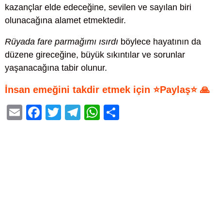
kazançlar elde edeceğine, sevilen ve sayılan biri
olunacağına alamet etmektedir.
Rüyada fare parmağımı ısırdı
böylece hayatının da
düzene gireceğine, büyük sıkıntılar ve sorunlar
yaşanacağına tabir olunur.
İnsan emeğini takdir etmek için ⭐Paylaş⭐ 🙏
E
F
T
T
W
S
m
a
wi
el
h
h
ail
c
tt
e
at
ar
e
er
gr
s
e
b
a
A
o
m
p
o
p