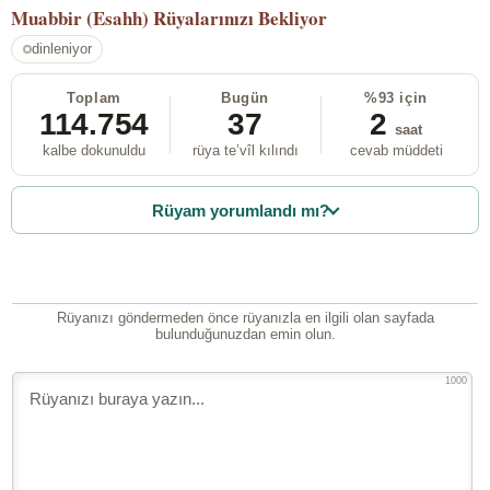
Muabbir (Esahh)
Rüyalarınızı Bekliyor
dinleniyor
Toplam
Bugün
%93 için
114.754
37
2
saat
kalbe dokunuldu
rüya te’vîl kılındı
cevab müddeti
Rüyam yorumlandı mı?
Rüyanızı göndermeden önce rüyanızla en ilgili olan sayfada
bulunduğunuzdan emin olun.
1000