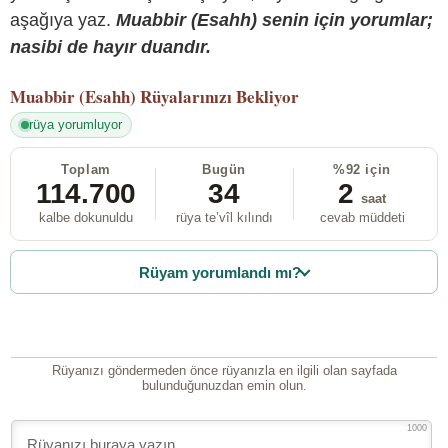
aşağıya yaz.
Muabbir (Esahh) senin için yorumlar;
nasibi de hayır duandır.
Muabbir (Esahh)
Rüyalarınızı Bekliyor
rüya yorumluyor
Toplam
Bugün
%92 için
114.700
34
2
saat
kalbe dokunuldu
rüya te’vîl kılındı
cevab müddeti
Rüyam yorumlandı mı?
Rüyanızı göndermeden önce rüyanızla en ilgili olan sayfada
bulunduğunuzdan emin olun.
1000