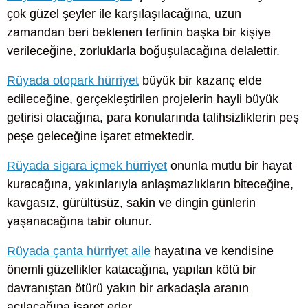
çok güzel şeyler ile karşılaşılacağına, uzun
zamandan beri beklenen terfinin başka bir kişiye
verileceğine, zorluklarla boğuşulacağına delalettir.
Rüyada otopark hürriyet
büyük bir kazanç elde
edileceğine, gerçekleştirilen projelerin hayli büyük
getirisi olacağına, para konularında talihsizliklerin peş
peşe geleceğine işaret etmektedir.
Rüyada sigara içmek hürriyet
onunla mutlu bir hayat
kuracağına, yakınlarıyla anlaşmazlıkların biteceğine,
kavgasız, gürültüsüz, sakin ve dingin günlerin
yaşanacağına tabir olunur.
Rüyada çanta hürriyet aile
hayatına ve kendisine
önemli güzellikler katacağına, yapılan kötü bir
davranıştan ötürü yakın bir arkadaşla aranın
açılacağına işaret eder.