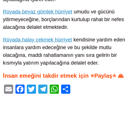
Rüyada beyaz gömlek hürriyet
umudu ve gücünü
yitirmeyeceğine, borçlarından kurtulup rahat bir nefes
alacağına delalet etmektedir.
Rüyada halay çekmek hürriyet
kendisine yardım eden
insanlara yardım edeceğine ve bu şekilde mutlu
olacağına, maddi rahatlamanın yanı sıra gelirin bir
kısmıyla yatırım yapılacağına delalet eder.
İnsan emeğini takdir etmek için ⭐Paylaş⭐ 🙏
E
F
T
T
W
S
m
a
wi
el
h
h
ail
c
tt
e
at
ar
e
er
gr
s
e
b
a
A