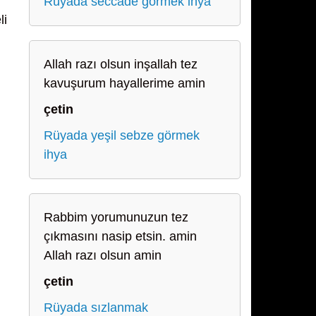
Rüyada seccade görmek ihya
li
Allah razı olsun inşallah tez
kavuşurum hayallerime amin
çetin
Rüyada yeşil sebze görmek
ihya
Rabbim yorumunuzun tez
çıkmasını nasip etsin. amin
Allah razı olsun amin
çetin
Rüyada sızlanmak