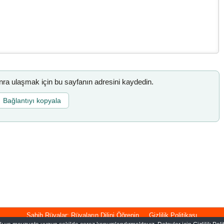
a ulaşmak için bu sayfanın adresini kaydedin.
Bağlantıyı kopyala
Sahih Rüyalar: Rüyaların Dilini Öğrenin
Gizlilik Politikası