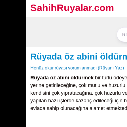
SahihRuyalar.com
Rüyada öz abini öldür
Henüz okur rüyası yorumlanmadı (Rüyanı Yaz)
Rüyada öz abini öldürmek
bir türlü ödey
yerine getirileceğine, çok mutlu ve huzurlu
kendisini çok yıpratacağına, çok huzurlu ve
yapılan bazı işlerde kazanç edileceği için b
evlada sahip olunacağına alamet etmektedi