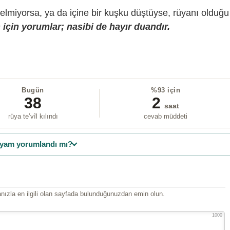
gelmiyorsa, ya da içine bir kuşku düştüyse, rüyanı olduğu
için yorumlar; nasibi de hayır duandır.
Bugün
%93 için
38
2
saat
rüya te’vîl kılındı
cevab müddeti
yam yorumlandı mı?
ızla en ilgili olan sayfada bulunduğunuzdan emin olun.
1000