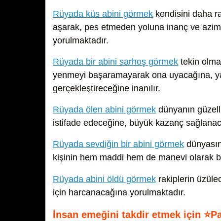
Rüyada küs abini görmek
kendisini daha ra
aşarak, pes etmeden yoluna inanç ve azim
yorulmaktadır.
Rüyada bir abini sarhoş görmek
tekin olma
yenmeyi başaramayarak ona uyacağına, yakı
gerçekleştireceğine inanılır.
Rüyada ölen abini görmek
dünyanın güzelli
istifade edeceğine, büyük kazanç sağlanacağı
Rüyada sevdiğin bir abini görmek
dünyasını
kişinin hem maddi hem de manevi olarak bü
Rüyada abini öldü görmek
rakiplerin üzül
için harcanacağına yorulmaktadır.
İnsan emeğini takdir etmek için ⭐P