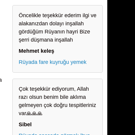
Öncelikle teşekkür ederim ilgi ve
alakanızdan dolayı inşallah
gördüğüm Rüyanın hayri Bize
şerri düşmana inşallah
Mehmet keleş
Rüyada fare kuyruğu yemek
a
Çok teşekkür ediyorum, Allah
razı olsun benim bile aklıma
gelmeyen çok doğru tespitleriniz
var🙏🙏🙏
Sibel