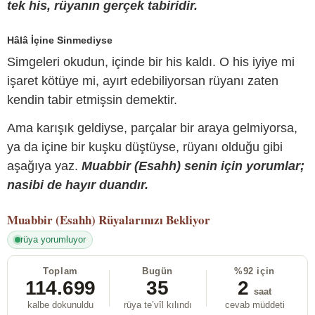
tek his, rüyanın gerçek tabiridir.
Hâlâ İçine Sinmediyse
Simgeleri okudun, içinde bir his kaldı. O his iyiye mi
işaret kötüye mi, ayırt edebiliyorsan rüyanı zaten
kendin tabir etmişsin demektir.
Ama karışık geldiyse, parçalar bir araya gelmiyorsa,
ya da içine bir kuşku düştüyse, rüyanı olduğu gibi
aşağıya yaz.
Muabbir (Esahh) senin için yorumlar;
nasibi de hayır duandır.
Muabbir (Esahh)
Rüyalarınızı Bekliyor
rüya yorumluyor
Toplam
Bugün
%92 için
114.699
35
2
saat
kalbe dokunuldu
rüya te’vîl kılındı
cevab müddeti