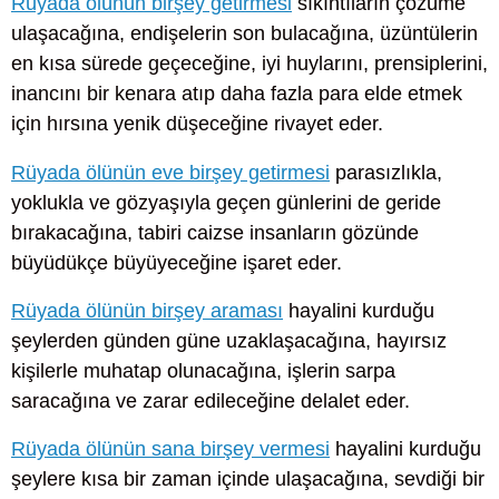
Rüyada ölünün birşey getirmesi
sıkıntıların çözüme
ulaşacağına, endişelerin son bulacağına, üzüntülerin
en kısa sürede geçeceğine, iyi huylarını, prensiplerini,
inancını bir kenara atıp daha fazla para elde etmek
için hırsına yenik düşeceğine rivayet eder.
Rüyada ölünün eve birşey getirmesi
parasızlıkla,
yoklukla ve gözyaşıyla geçen günlerini de geride
bırakacağına, tabiri caizse insanların gözünde
büyüdükçe büyüyeceğine işaret eder.
Rüyada ölünün birşey araması
hayalini kurduğu
şeylerden günden güne uzaklaşacağına, hayırsız
kişilerle muhatap olunacağına, işlerin sarpa
saracağına ve zarar edileceğine delalet eder.
Rüyada ölünün sana birşey vermesi
hayalini kurduğu
şeylere kısa bir zaman içinde ulaşacağına, sevdiği bir