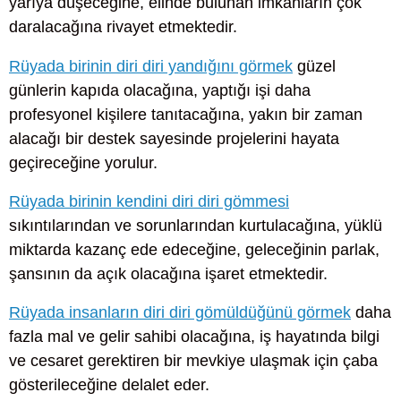
yarıya düşeceğine, elinde bulunan imkânların çok
daralacağına rivayet etmektedir.
Rüyada birinin diri diri yandığını görmek
güzel
günlerin kapıda olacağına, yaptığı işi daha
profesyonel kişilere tanıtacağına, yakın bir zaman
alacağı bir destek sayesinde projelerini hayata
geçireceğine yorulur.
Rüyada birinin kendini diri diri gömmesi
sıkıntılarından ve sorunlarından kurtulacağına, yüklü
miktarda kazanç ede edeceğine, geleceğinin parlak,
şansının da açık olacağına işaret etmektedir.
Rüyada insanların diri diri gömüldüğünü görmek
daha
fazla mal ve gelir sahibi olacağına, iş hayatında bilgi
ve cesaret gerektiren bir mevkiye ulaşmak için çaba
gösterileceğine delalet eder.