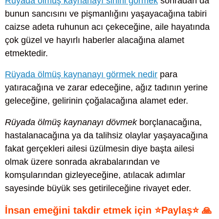
Rüyada ölmüş kaynanayı sinirli görmek
sonradan da
bunun sancısını ve pişmanlığını yaşayacağına tabiri
caizse adeta ruhunun acı çekeceğine, aile hayatında
çok güzel ve hayırlı haberler alacağına alamet
etmektedir.
Rüyada ölmüş kaynanayı görmek nedir
para
yatıracağına ve zarar edeceğine, ağız tadının yerine
geleceğine, gelirinin çoğalacağına alamet eder.
Rüyada ölmüş kaynanayı dövmek
borçlanacağına,
hastalanacağına ya da talihsiz olaylar yaşayacağına
fakat gerçekleri ailesi üzülmesin diye başta ailesi
olmak üzere sonrada akrabalarından ve
komşularından gizleyeceğine, atılacak adımlar
sayesinde büyük ses getirileceğine rivayet eder.
İnsan emeğini takdir etmek için ⭐Paylaş⭐ 🙏