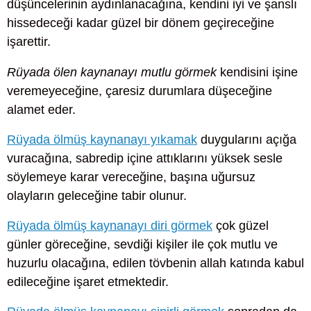
düşüncelerinin aydınlanacağına, kendini iyi ve şanslı
hissedeceği kadar güzel bir dönem geçireceğine
işarettir.
Rüyada ölen kaynanayı mutlu görmek
kendisini işine
veremeyeceğine, çaresiz durumlara düşeceğine
alamet eder.
Rüyada ölmüş kaynanayı yıkamak
duygularını açığa
vuracağına, sabredip içine attıklarını yüksek sesle
söylemeye karar vereceğine, başına uğursuz
olayların geleceğine tabir olunur.
Rüyada ölmüş kaynanayı diri görmek
çok güzel
günler göreceğine, sevdiği kişiler ile çok mutlu ve
huzurlu olacağına, edilen tövbenin allah katında kabul
edileceğine işaret etmektedir.