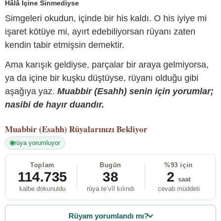
Hâlâ İçine Sinmediyse
Simgeleri okudun, içinde bir his kaldı. O his iyiye mi
işaret kötüye mi, ayırt edebiliyorsan rüyanı zaten
kendin tabir etmişsin demektir.
Ama karışık geldiyse, parçalar bir araya gelmiyorsa,
ya da içine bir kuşku düştüyse, rüyanı olduğu gibi
aşağıya yaz.
Muabbir (Esahh) senin için yorumlar;
nasibi de hayır duandır.
Muabbir (Esahh)
Rüyalarınızı Bekliyor
rüya yorumluyor
Toplam
Bugün
%93 için
114.735
38
2
saat
kalbe dokunuldu
rüya te’vîl kılındı
cevab müddeti
Rüyam yorumlandı mı?