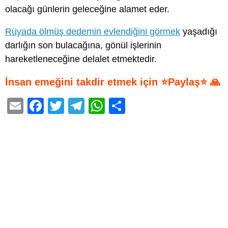
olacağı günlerin geleceğine alamet eder.
Rüyada ölmüş dedemin evlendiğini görmek
yaşadığı
darlığın son bulacağına, gönül işlerinin
hareketleneceğine delalet etmektedir.
İnsan emeğini takdir etmek için ⭐Paylaş⭐ 🙏
E
F
T
T
W
S
m
a
wi
el
h
h
ail
c
tt
e
at
ar
e
er
gr
s
e
b
a
A
o
m
p
o
p
k