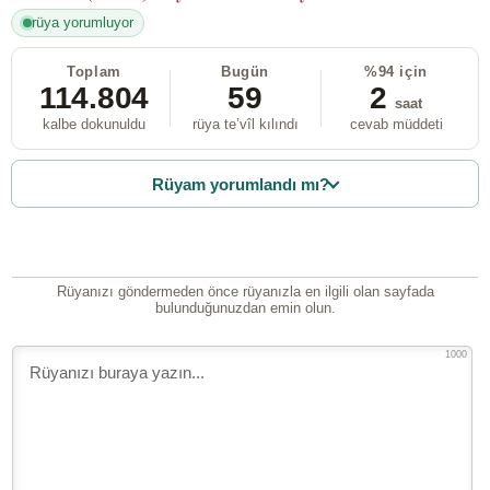
rüya yorumluyor
Toplam
Bugün
%94 için
114.804
59
2
saat
kalbe dokunuldu
rüya te’vîl kılındı
cevab müddeti
Rüyam yorumlandı mı?
Rüyanızı göndermeden önce rüyanızla en ilgili olan sayfada
bulunduğunuzdan emin olun.
1000