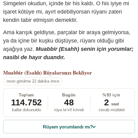
Simgeleri okudun, içinde bir his kaldı. O his iyiye mi
işaret kötüye mi, ayırt edebiliyorsan rüyanı zaten
kendin tabir etmişsin demektir.
Ama karışık geldiyse, parçalar bir araya gelmiyorsa,
ya da içine bir kuşku düştüyse, rüyanı olduğu gibi
aşağıya yaz.
Muabbir (Esahh) senin için yorumlar;
nasibi de hayır duandır.
Muabbir (Esahh)
Rüyalarınızı Bekliyor
son görülme 22 dakika önce
Toplam
Bugün
%93 için
114.752
48
2
saat
kalbe dokunuldu
rüya te’vîl kılındı
cevab müddeti
Rüyam yorumlandı mı?