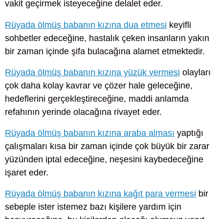
vakit geçirmek isteyeceğine delalet eder.
Rüyada ölmüş babanın kızına dua etmesi
keyifli
sohbetler edeceğine, hastalık çeken insanların yakın
bir zaman içinde şifa bulacağına alamet etmektedir.
Rüyada ölmüş babanın kızına yüzük vermesi
olayları
çok daha kolay kavrar ve çözer hale geleceğine,
hedeflerini gerçekleştireceğine, maddi anlamda
refahının yerinde olacağına rivayet eder.
Rüyada ölmüş babanın kızına araba alması
yaptığı
çalışmaları kısa bir zaman içinde çok büyük bir zarar
yüzünden iptal edeceğine, neşesini kaybedeceğine
işaret eder.
Rüyada ölmüş babanın kızına kağıt para vermesi
bir
sebeple ister istemez bazı kişilere yardım için