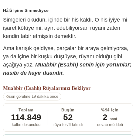
Hâlâ İçine Sinmediyse
Simgeleri okudun, içinde bir his kaldı. O his iyiye mi
işaret kötüye mi, ayırt edebiliyorsan rüyanı zaten
kendin tabir etmişsin demektir.
Ama karışık geldiyse, parçalar bir araya gelmiyorsa,
ya da içine bir kuşku düştüyse, rüyanı olduğu gibi
aşağıya yaz.
Muabbir (Esahh) senin için yorumlar;
nasibi de hayır duandır.
Muabbir (Esahh)
Rüyalarınızı Bekliyor
son görülme 19 dakika önce
Toplam
Bugün
%94 için
114.849
52
2
saat
kalbe dokunuldu
rüya te’vîl kılındı
cevab müddeti