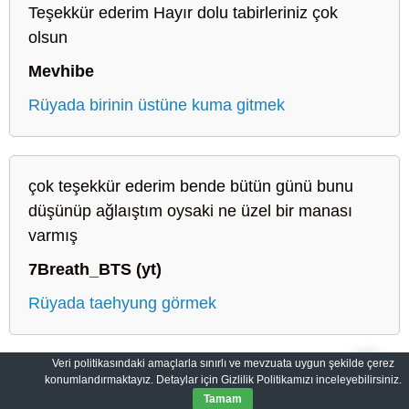
Teşekkür ederim Hayır dolu tabirleriniz çok
olsun
Mevhibe
Rüyada birinin üstüne kuma gitmek
çok teşekkür ederim bende bütün günü bunu
düşünüp ağlaıştım oysaki ne üzel bir manası
varmış
7Breath_BTS (yt)
Rüyada taehyung görmek
Veri politikasındaki amaçlarla sınırlı ve mevzuata uygun şekilde çerez
konumlandırmaktayız. Detaylar için Gizlilik Politikamızı inceleyebilirsiniz.
Sahih Rüyalar: Rüyaların Dilini Öğrenin
Gizlilik Politikası
Tamam
© 2012-2026
SahihRuyalar.com
|
Tüm Hakları Saklıdır.